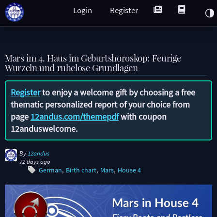
Login
Register
Mars im 4. Haus im Geburtshoroskop: Feurige
Wurzeln und ruhelose Grundlagen
Register
to enjoy a welcome gift by choosing a free
thematic personalized report of your choice from
page
12andus.com/themepdf
with coupon
12anduswelcome
.
By
12andus
72 days ago
German
Birth chart
Mars
House 4