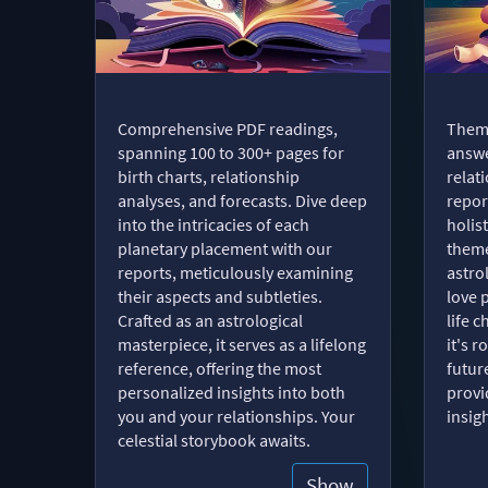
Comprehensive PDF readings,
Thema
spanning 100 to 300+ pages for
answe
birth charts, relationship
relat
analyses, and forecasts. Dive deep
repor
into the intricacies of each
holist
planetary placement with our
theme
reports, meticulously examining
astro
their aspects and subtleties.
love 
Crafted as an astrological
life 
masterpiece, it serves as a lifelong
it's 
reference, offering the most
futur
personalized insights into both
provi
you and your relationships. Your
insig
celestial storybook awaits.
Show