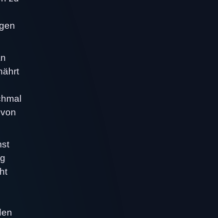
egen
an
nährt
nchmal
 von
mst
ng
ht
den