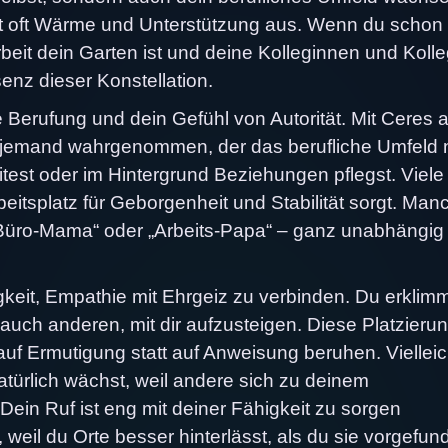
ahlt oft Wärme und Unterstützung aus. Wenn du schon
rbeit dein Garten ist und deine Kolleginnen und Koll
senz dieser Konstellation.
e Berufung und dein Gefühl von Autorität. Mit Ceres 
ls jemand wahrgenommen, der das berufliche Umfeld 
itest oder im Hintergrund Beziehungen pflegst. Viele
eitsplatz für Geborgenheit und Stabilität sorgt. Ma
l „Büro-Mama“ oder „Arbeits-Papa“ – ganz unabhängig
gkeit, Empathie mit Ehrgeiz zu verbinden. Du erklim
st auch anderen, mit dir aufzusteigen. Diese Platzieru
uf Ermutigung statt auf Anweisung beruhen. Vielleic
natürlich wächst, weil andere sich zu deinem
Dein Ruf ist eng mit deiner Fähigkeit zu sorgen
 weil du Orte besser hinterlässt, als du sie vorgefun