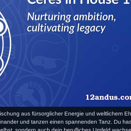
ischung aus fürsorglicher Energie und weltlichem Eh
ufeinander und tanzen einen spannenden Tanz. Du has
h selbst, sondern auch dein berufliches Umfeld wachs