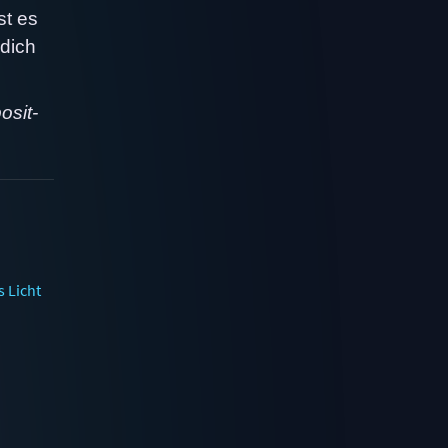
st es
 dich
osit-
 Licht