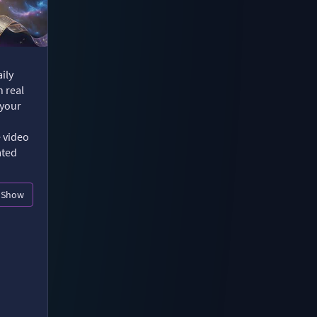
ily
n real
 your
e video
ated
Show