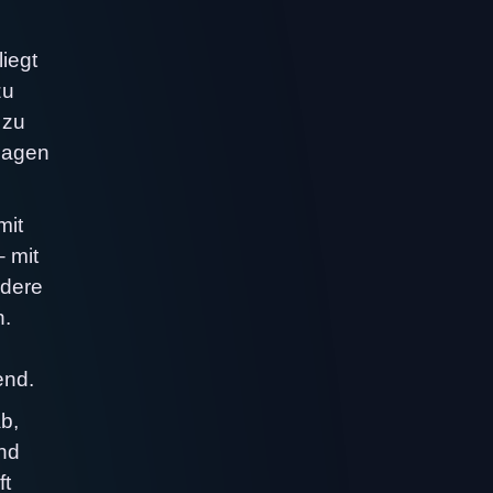
iegt
zu
 zu
 sagen
mit
 mit
ndere
n.
end.
b,
und
ft