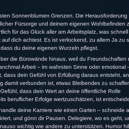
ichsten Sonnenblumen Grenzen. Die Herausforderung l
flicher Fürsorge und deinem eigenen Wohlbefinden 
rtlich für das Glück aller am Arbeitsplatz, was schnell
auf dich achtest. Es ist verlockend, zu allem Ja zu
dass du deine eigenen Wurzeln pflegst.
über die Bürowände hinaus, weil du Freundschaften 
anchmal Arbeit – im wahrsten Sinne oder emotional –
, dass dein Gefühl von Erfüllung daraus entsteht, a
 damit verbunden ist, etwas Bleibendes zu schaffe
Gefühl, dass dein Wert an deine öffentliche Rolle
its beruflicher Erfolge wertzuschätzen, ist entscheid
andle deine Karriere wie einen Garten – schneide a
piriert, und gönn dir Pausen. Delegiere, wo es geht, 
nauso wichtig wie andere zu unterstützen. Humor hil