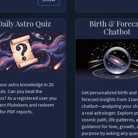
Daily Astro Quiz
Birth & Forec
Chatbot
your astro knowledge in 20
ds. Can you beat the
Get personalized birth and
s? As a registered user you
forecast insights from 12an
arn Plutokens and redeem
chatbot—analyzing your cha
for PDF reports.
a real astrologer. Explore y
cosmic path, life patterns, 
guidance for love, growth,
purpose by asking any ques