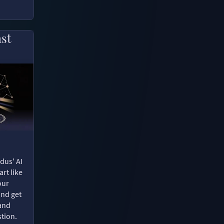
ast
dus' AI
rt like
our
and get
 and
tion.