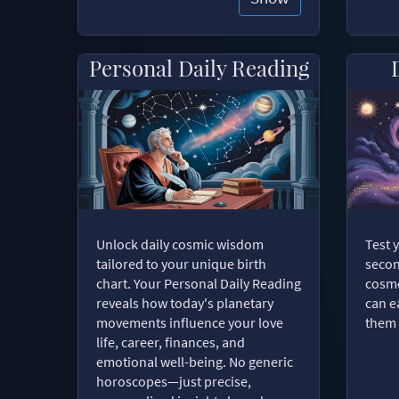
Personal Daily Reading
Unlock daily cosmic wisdom
Test 
tailored to your unique birth
secon
chart. Your Personal Daily Reading
cosmo
reveals how today's planetary
can e
movements influence your love
them 
life, career, finances, and
emotional well-being. No generic
horoscopes—just precise,