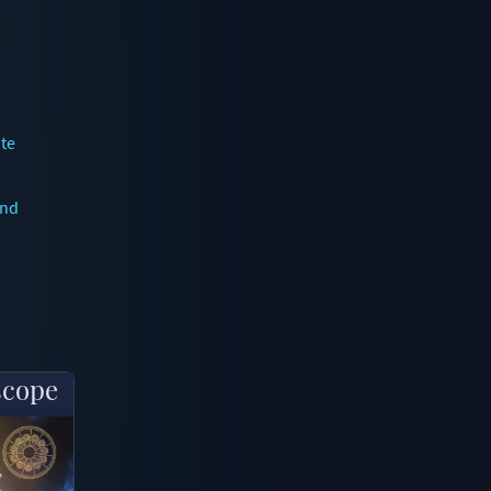
te
und
scope