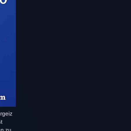
rgeiz
t
en zu