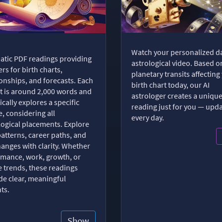
Watch your personalized da
tic PDF readings providing
astrological video. Based o
rs for birth charts,
planetary transits affecting
ionships, and forecasts. Each
birth chart today, our AI
t is around 2,000 words and
astrologer creates a uniqu
ically explores a specific
reading just for you — upd
, considering all
every day.
logical placements. Explore
patterns, career paths, and
changes with clarity. Whether
romance, work, growth, or
e trends, these readings
de clear, meaningful
hts.
Show