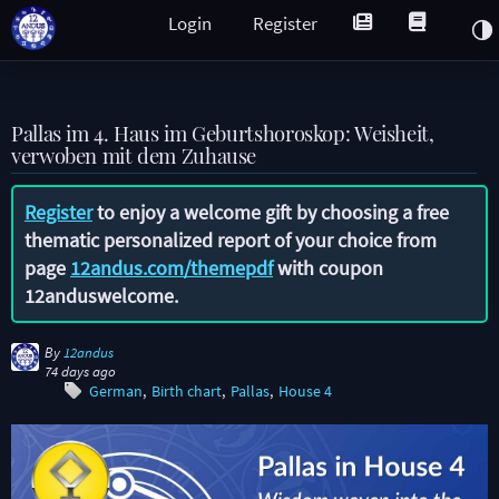
Login
Register
Pallas im 4. Haus im Geburtshoroskop: Weisheit,
verwoben mit dem Zuhause
Register
to enjoy a welcome gift by choosing a free
thematic personalized report of your choice from
page
12andus.com/themepdf
with coupon
12anduswelcome
.
By
12andus
74 days ago
German
Birth chart
Pallas
House 4