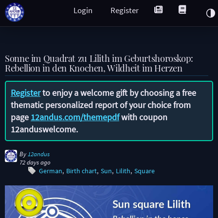
Login
Register
Sonne im Quadrat zu Lilith im Geburtshoroskop:
Rebellion in den Knochen, Wildheit im Herzen
Register
to enjoy a welcome gift by choosing a free
thematic personalized report of your choice from
page
12andus.com/themepdf
with coupon
12anduswelcome
.
By
12andus
72 days ago
German
Birth chart
Sun
Lilith
Square