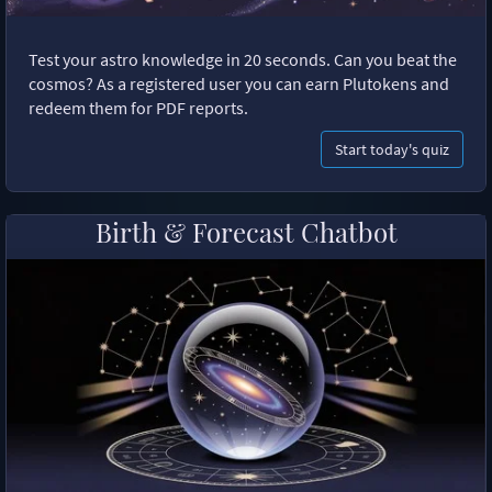
Test your astro knowledge in 20 seconds. Can you beat the
cosmos? As a registered user you can earn Plutokens and
redeem them for PDF reports.
Start today's quiz
Birth & Forecast Chatbot