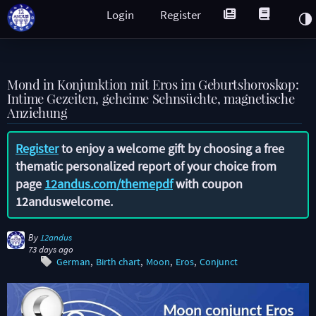
Login
Register
Mond in Konjunktion mit Eros im Geburtshoroskop:
Intime Gezeiten, geheime Sehnsüchte, magnetische
Anziehung
Register
to enjoy a welcome gift by choosing a free
thematic personalized report of your choice from
page
12andus.com/themepdf
with coupon
12anduswelcome
.
By
12andus
73 days ago
German
Birth chart
Moon
Eros
Conjunct