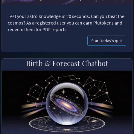
Test your astro knowledge in 20 seconds. Can you beat the
cosmos? As a registered user you can earn Plutokens and
redeem them for PDF reports.
Start today's quiz
Birth & Forecast Chatbot