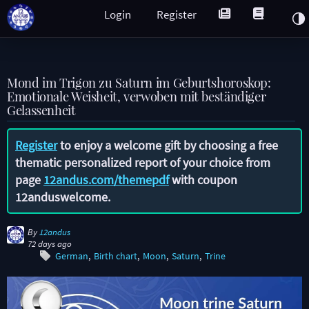
Login
Register
Mond im Trigon zu Saturn im Geburtshoroskop:
Emotionale Weisheit, verwoben mit beständiger
Gelassenheit
Register
to enjoy a welcome gift by choosing a free
thematic personalized report of your choice from
page
12andus.com/themepdf
with coupon
12anduswelcome
.
By
12andus
72 days ago
German
Birth chart
Moon
Saturn
Trine