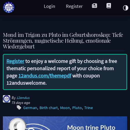
Login
Register
Mond im Trigon zu Pluto im Geburtshoroskop: Tiefe
Strömungen, magnetische Heilung, emotionale
Wiedergeburt
Register
to enjoy a welcome gift by choosing a free
thematic personalized report of your choice from
page
12andus.com/themepdf
with coupon
12anduswelcome
.
By
12andus
73 days ago
German
Birth chart
Moon
Pluto
Trine