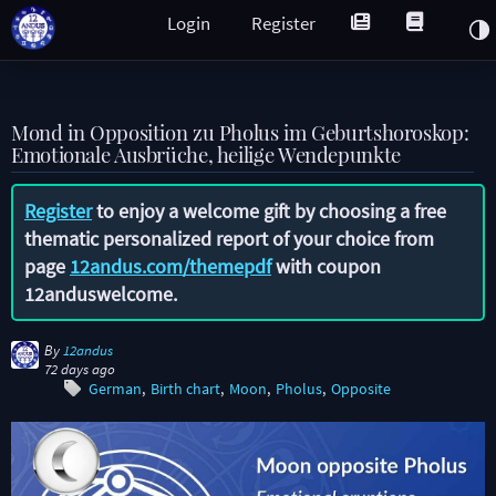
Login
Register
Mond in Opposition zu Pholus im Geburtshoroskop:
Emotionale Ausbrüche, heilige Wendepunkte
Register
to enjoy a welcome gift by choosing a free
thematic personalized report of your choice from
page
12andus.com/themepdf
with coupon
12anduswelcome
.
By
12andus
72 days ago
German
Birth chart
Moon
Pholus
Opposite