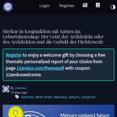
Login
Register
Merkur in Konjunktion mit Saturn im
Geburtshoroskop: Der Geist der Architektin oder
des Architekten und die Geduld der Dichterseele
Register
to enjoy a welcome gift by choosing a free
thematic personalized report of your choice from
page
12andus.com/themepdf
with coupon
12anduswelcome
.
By
12andus
72 days ago
German
Birth chart
Mercury
Saturn
Conjunct