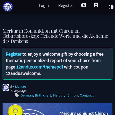
Login
Register
Merkur in Konjunktion mit Chiron im
Geburtshoroskop: Heilende Worte und die Alchemie
des Denkens
Register
to enjoy a welcome gift by choosing a free
thematic personalized report of your choice from
page
12andus.com/themepdf
with coupon
12anduswelcome
.
By
12andus
72 days ago
German
Birth chart
Mercury
Chiron
Conjunct