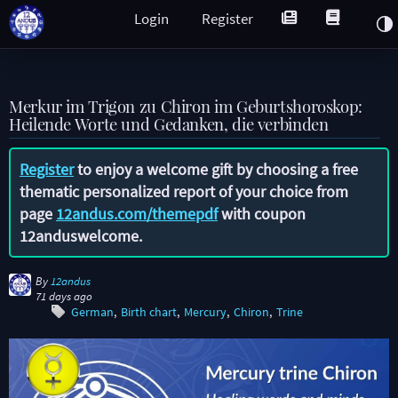
Login
Register
Merkur im Trigon zu Chiron im Geburtshoroskop:
Heilende Worte und Gedanken, die verbinden
Register
to enjoy a welcome gift by choosing a free
thematic personalized report of your choice from
page
12andus.com/themepdf
with coupon
12anduswelcome
.
By
12andus
71 days ago
German
Birth chart
Mercury
Chiron
Trine