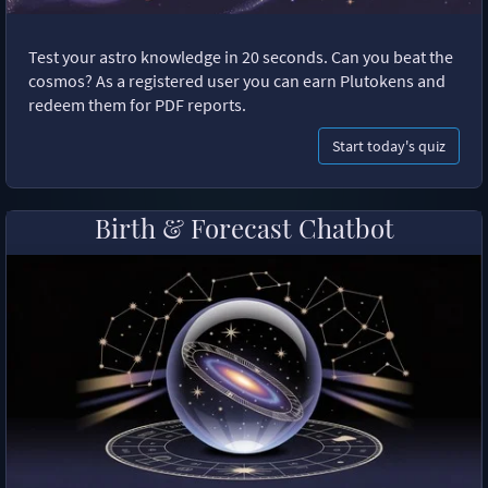
Test your astro knowledge in 20 seconds. Can you beat the
cosmos? As a registered user you can earn Plutokens and
redeem them for PDF reports.
Start today's quiz
Birth & Forecast Chatbot