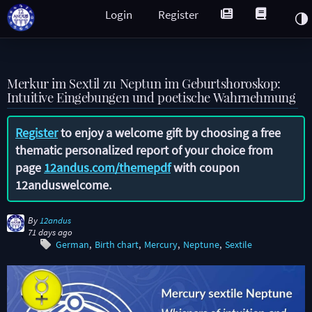
Login
Register
Merkur im Sextil zu Neptun im Geburtshoroskop:
Intuitive Eingebungen und poetische Wahrnehmung
Register
to enjoy a welcome gift by choosing a free
thematic personalized report of your choice from
page
12andus.com/themepdf
with coupon
12anduswelcome
.
By
12andus
71 days ago
German
Birth chart
Mercury
Neptune
Sextile