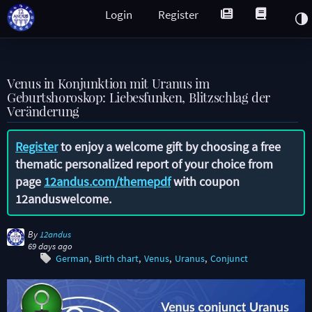
Login
Register
Venus in Konjunktion mit Uranus im
Geburtshoroskop: Liebesfunken, Blitzschlag der
Veränderung
Register
to enjoy a welcome gift by choosing a free
thematic personalized report of your choice from
page
12andus.com/themepdf
with coupon
12anduswelcome
.
By
12andus
69 days ago
German
Birth chart
Venus
Uranus
Conjunct