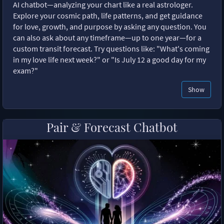
AI chatbot—analyzing your chart like a real astrologer.
Explore your cosmic path, life patterns, and get guidance
for love, growth, and purpose by asking any question. You
can also ask about any timeframe—up to one year—for a
custom transit forecast. Try questions like: "What's coming
in my love life next week?" or "Is July 12 a good day for my
exam?"
Show
Pair & Forecast Chatbot