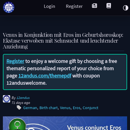
Login
Register
Venus in Konjunktion mit Eros im Geburtshoroskop:
Ekstase verwoben mit Sehnsucht und leuchtender
Anziehung
Register
to enjoy a welcome gift by choosing a free
thematic personalized report of your choice from
page
12andus.com/themepdf
with coupon
12anduswelcome
.
By
12andus
71 days ago
German
Birth chart
Venus
Eros
Conjunct