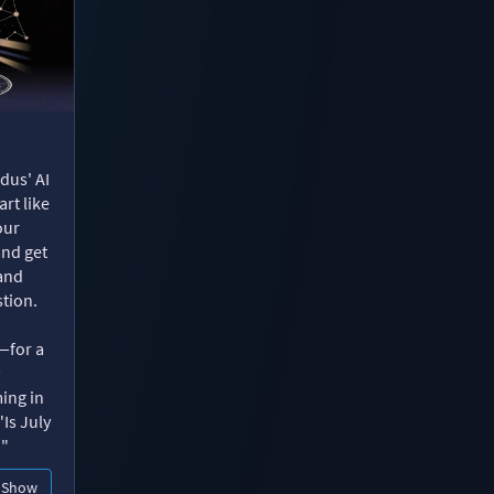
dus' AI
rt like
our
and get
 and
tion.
—for a
ing in
"Is July
?"
Show