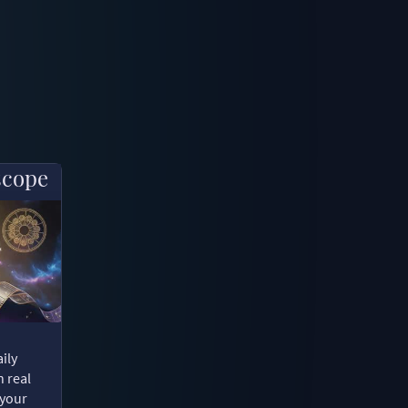
scope
ily
n real
 your