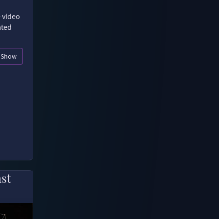
e video
ated
Show
ast