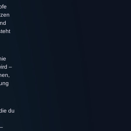
pfe
rzen
und
steht
hie
ird –
nen,
rung
die du
 –