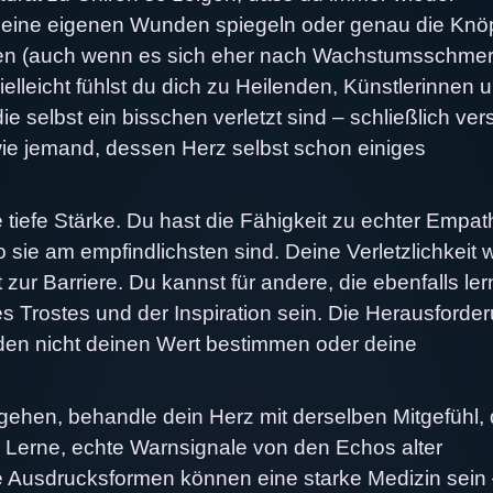
 deine eigenen Wunden spiegeln oder genau die Knö
assen (auch wenn es sich eher nach Wachstumsschme
lleicht fühlst du dich zu Heilenden, Künstlerinnen 
selbst ein bisschen verletzt sind – schließlich ver
ie jemand, dessen Herz selbst schon einiges
 tiefe Stärke. Du hast die Fähigkeit zu echter Empat
sie am empfindlichsten sind. Deine Verletzlichkeit w
zur Barriere. Du kannst für andere, die ebenfalls ler
s Trostes und der Inspiration sein. Die Herausforde
nden nicht deinen Wert bestimmen oder deine
ehen, behandle dein Herz mit derselben Mitgefühl, 
. Lerne, echte Warnsignale von den Echos alter
e Ausdrucksformen können eine starke Medizin sein