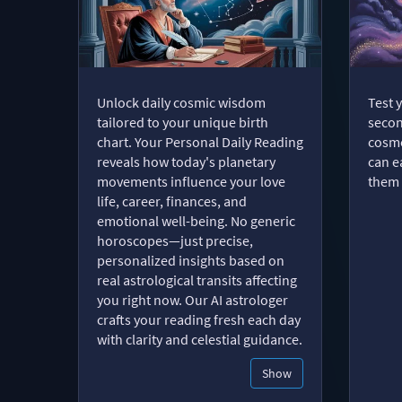
Unlock daily cosmic wisdom
Test 
tailored to your unique birth
secon
chart. Your Personal Daily Reading
cosmo
reveals how today's planetary
can e
movements influence your love
them 
life, career, finances, and
emotional well-being. No generic
horoscopes—just precise,
personalized insights based on
real astrological transits affecting
you right now. Our AI astrologer
crafts your reading fresh each day
with clarity and celestial guidance.
Show