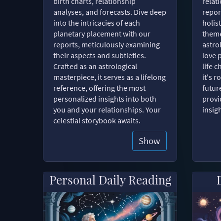
birth charts, relationship
relat
analyses, and forecasts. Dive deep
repor
into the intricacies of each
holist
planetary placement with our
theme
reports, meticulously examining
astro
their aspects and subtleties.
love 
Crafted as an astrological
life 
masterpiece, it serves as a lifelong
it's 
reference, offering the most
futur
personalized insights into both
provi
you and your relationships. Your
insig
celestial storybook awaits.
Show
Personal Daily Reading