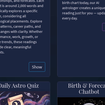
ionships, and forecasts. Each
birth chart today, our AI
t is around 2,000 words and
astrologer creates a uniqu
ically explores a specific
reading just for you — upd
, considering all
every day.
logical placements. Explore
patterns, career paths, and
changes with clarity. Whether
romance, work, growth, or
e trends, these readings
de clear, meaningful
hts.
Show
Daily Astro Quiz
Birth & Forec
Chatbot