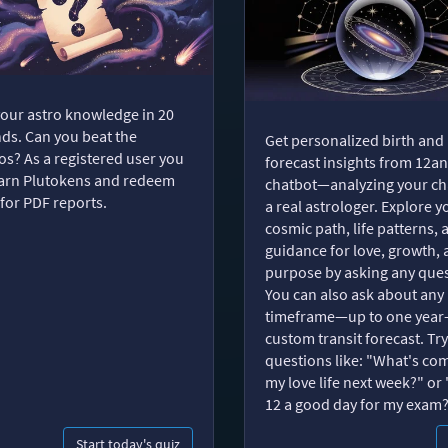
your astro knowledge in 20
ds. Can you beat the
Get personalized birth and
s? As a registered user you
forecast insights from 12an
arn Plutokens and redeem
chatbot—analyzing your cha
for PDF reports.
a real astrologer. Explore y
cosmic path, life patterns, 
guidance for love, growth,
purpose by asking any ques
You can also ask about any
timeframe—up to one year
custom transit forecast. Try
questions like: "What's com
my love life next week?" or 
12 a good day for my exam
Start today's quiz