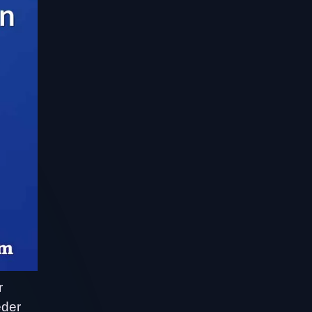
r
eder