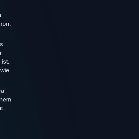
n
ron,
rs
r
ist,
 wie
eal
einem
ht