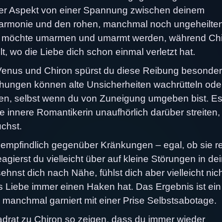
ieser Aspekt von einer Spannung zwischen deinem
Harmonie und den rohen, manchmal noch ungeheilte
nus möchte umarmen und umarmt werden, während Chi
t, wo die Liebe dich schon einmal verletzt hat.
Venus und Chiron spürst du diese Reibung besonde
hungen können alte Unsicherheiten wachrütteln ode
n, selbst wenn du von Zuneigung umgeben bist. Es 
ne innere Romantikerin unaufhörlich darüber streiten,
uchst.
 empfindlich gegenüber Kränkungen – egal, ob sie r
gierst du vielleicht über auf kleine Störungen in d
nst dich nach Nähe, fühlst dich aber vielleicht nic
s Liebe immer einen Haken hat. Das Ergebnis ist ein
, manchmal garniert mit einer Prise Selbstsabotage.
drat zu Chiron so zeigen, dass du immer wieder