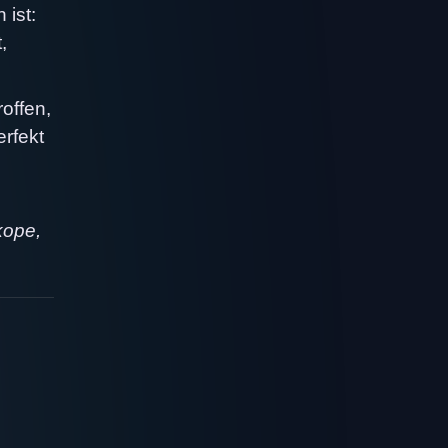
 ist:
,
roffen,
erfekt
kope,