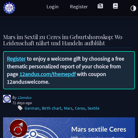
Login
Register
Mars im Sextil zu Ceres im Geburtshoroskop: Wo
Leidenschaft nährt und Handeln aufblüht
Register
to enjoy a welcome gift by choosing a free
thematic personalized report of your choice from
page
12andus.com/themepdf
with coupon
12anduswelcome
.
By
12andus
71 days ago
German
Birth chart
Mars
Ceres
Sextile