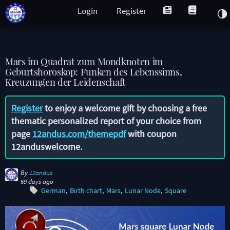
Login
Register
Mars im Quadrat zum Mondknoten im
Geburtshoroskop: Funken des Lebenssinns,
Kreuzungen der Leidenschaft
Register
to enjoy a welcome gift by choosing a free
thematic personalized report of your choice from
page
12andus.com/themepdf
with coupon
12anduswelcome
.
By
12andus
69 days ago
German
Birth chart
Mars
Lunar Node
Square