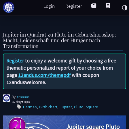
Login
Register
Jupiter im Quadrat zu Pluto im Geburtshoroskop:
Macht, Leidenschaft und der Hunger nach
Transformation
Register
to enjoy a welcome gift by choosing a free
thematic personalized report of your choice from
page
12andus.com/themepdf
with coupon
12anduswelcome
.
By
12andus
70 days ago
German
Birth chart
Jupiter
Pluto
Square