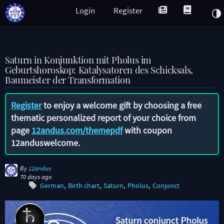
Login
Register
Saturn in Konjunktion mit Pholus im
Geburtshoroskop: Katalysatoren des Schicksals,
Baumeister der Transformation
Register
to enjoy a welcome gift by choosing a free
thematic personalized report of your choice from
page
12andus.com/themepdf
with coupon
12anduswelcome
.
By
12andus
70 days ago
German
Birth chart
Saturn
Pholus
Conjunct