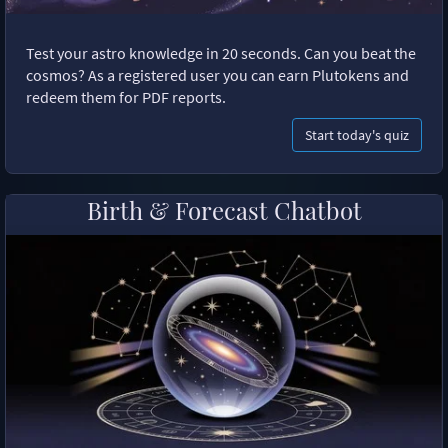
Test your astro knowledge in 20 seconds. Can you beat the
cosmos? As a registered user you can earn Plutokens and
redeem them for PDF reports.
Start today's quiz
Birth & Forecast Chatbot