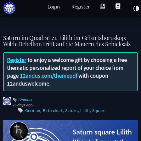
Login
Register
Saturn im Quadrat zu Lilith im Geburtshoroskop:
Wilde Rebellion trifft auf die Mauern des Schicksals
Register
to enjoy a welcome gift by choosing a free
thematic personalized report of your choice from
page
12andus.com/themepdf
with coupon
12anduswelcome
.
By
12andus
70 days ago
German
Birth chart
Saturn
Lilith
Square