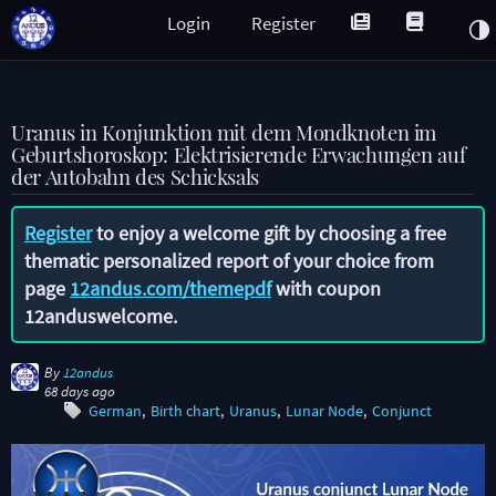
Login
Register
Uranus in Konjunktion mit dem Mondknoten im
Geburtshoroskop: Elektrisierende Erwachungen auf
der Autobahn des Schicksals
Register
to enjoy a welcome gift by choosing a free
thematic personalized report of your choice from
page
12andus.com/themepdf
with coupon
12anduswelcome
.
By
12andus
68 days ago
German
Birth chart
Uranus
Lunar Node
Conjunct