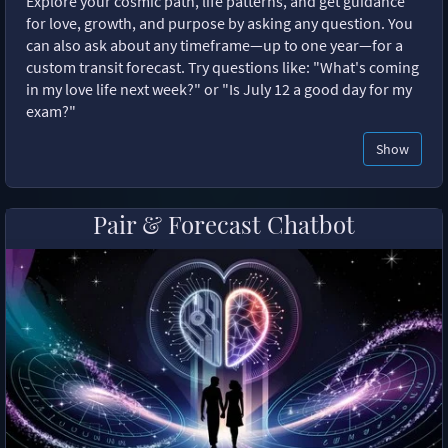
Explore your cosmic path, life patterns, and get guidance
for love, growth, and purpose by asking any question. You
can also ask about any timeframe—up to one year—for a
custom transit forecast. Try questions like: "What's coming
in my love life next week?" or "Is July 12 a good day for my
exam?"
Show
Pair & Forecast Chatbot