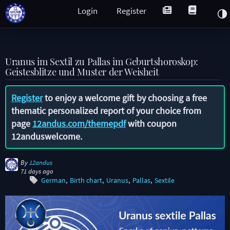
Login
Register
Uranus im Sextil zu Pallas im Geburtshoroskop:
Geistesblitze und Muster der Weisheit
Register
to enjoy a welcome gift by choosing a free
thematic personalized report of your choice from
page
12andus.com/themepdf
with coupon
12anduswelcome
.
By
12andus
71 days ago
German
Birth chart
Uranus
Pallas
Sextile