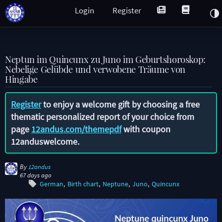
Login
Register
Neptun im Quincunx zu Juno im Geburtshoroskop:
Nebelige Gelübde und verwobene Träume von
Hingabe
Register
to enjoy a welcome gift by choosing a free
thematic personalized report of your choice from
page
12andus.com/themepdf
with coupon
12anduswelcome
.
By
12andus
67 days ago
German
Birth chart
Neptune
Juno
Quincunx