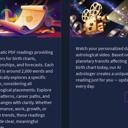
Watch your personalized da
tic PDF readings providing
astrological video. Based o
rs for birth charts,
planetary transits affecting
ionships, and forecasts. Each
birth chart today, our AI
t is around 2,000 words and
astrologer creates a uniqu
ically explores a specific
reading just for you — upd
, considering all
every day.
logical placements. Explore
patterns, career paths, and
changes with clarity. Whether
romance, work, growth, or
e trends, these readings
de clear, meaningful
hts.