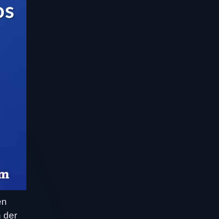
en
 der