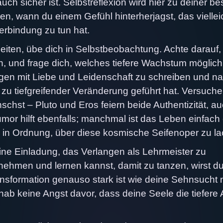
ch sicher ist. Selbstreflexion wird hier zu deiner be
nen, wann du einem Gefühl hinterherjagst, das viellei
erbindung zu tun hat.
beiten, übe dich in Selbstbeobachtung. Achte darauf
 und frage dich, welches tiefere Wachstum möglich 
hrungen mit Liebe und Leidenschaft zu schreiben und n
zu tiefgreifender Veränderung geführt hat. Versuche
nschst – Pluto und Eros feiern beide Authentizität, a
umor hilft ebenfalls; manchmal ist das Leben einfach 
ig in Ordnung, über diese kosmische Seifenoper zu l
eine Einladung, das Verlangen als Lehrmeister zu
ehmen und lernen kannst, damit zu tanzen, wirst d
ansformation genauso stark ist wie deine Sehnsucht
hab keine Angst davor, dass deine Seele die tiefere 