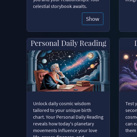
celestial storybook awaits.
Show
Personal Daily Reading
Unlock daily cosmic wisdom
Test 
tailored to your unique birth
secon
chart. Your Personal Daily Reading
cosmo
reveals how today's planetary
can e
movements influence your love
them 
life, career, finances, and