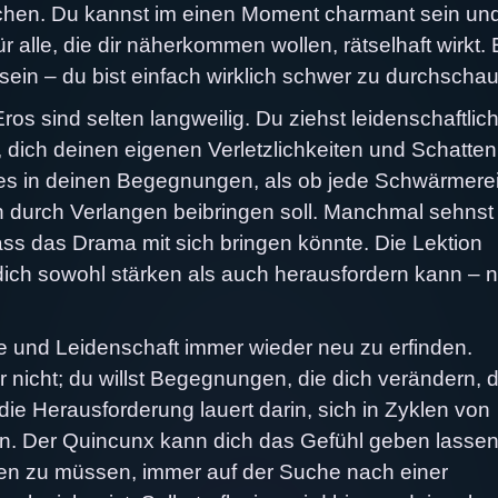
uchen. Du kannst im einen Moment charmant sein un
ür alle, die dir näherkommen wollen, rätselhaft wirkt.
sein – du bist einfach wirklich schwer zu durchscha
os sind selten langweilig. Du ziehst leidenschaftlic
 dich deinen eigenen Verletzlichkeiten und Schatten
aftes in deinen Begegnungen, als ob jede Schwärmere
on durch Verlangen beibringen soll. Manchmal sehnst
dass das Drama mit sich bringen könnte. Die Lektion
 dich sowohl stärken als auch herausfordern kann – n
ebe und Leidenschaft immer wieder neu zu erfinden.
 nicht; du willst Begegnungen, die dich verändern, d
ie Herausforderung lauert darin, sich in Zyklen von
. Der Quincunx kann dich das Gefühl geben lassen
ren zu müssen, immer auf der Suche nach einer