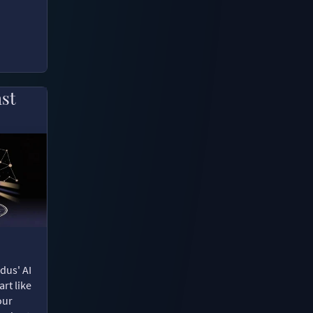
ast
dus' AI
rt like
our