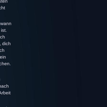
sten
cht
, wann
ist.
ach
, dich
uch
ein
achen.
u
 nach
Arbeit