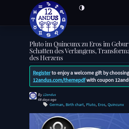
Pluto im Quincunx zu Eros im Gebur
Schatten des Verlangens, Transforma
des Herzens
Register
to enjoy a welcome gift by choosing
12andus.com/themepdf
with coupon
12and
By
12andus
68 days ago
German
Birth chart
Pluto
Eros
Quincunx