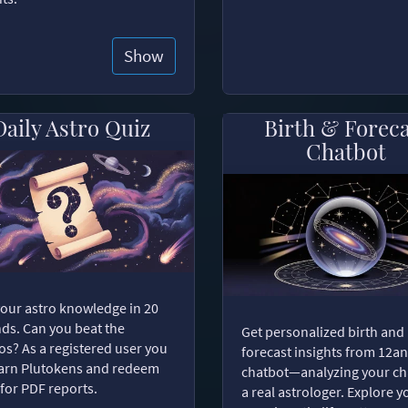
Show
Daily Astro Quiz
Birth & Forec
Chatbot
your astro knowledge in 20
ds. Can you beat the
Get personalized birth and
s? As a registered user you
forecast insights from 12an
arn Plutokens and redeem
chatbot—analyzing your cha
for PDF reports.
a real astrologer. Explore y