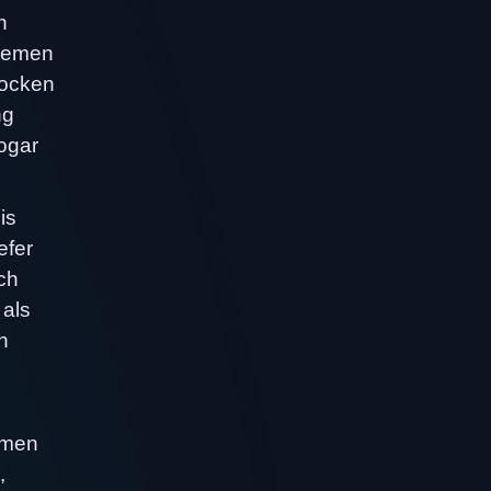
n
quemen
Socken
ng
sogar
is
efer
ch
 als
h
mmen
,