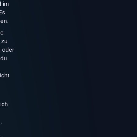
d im
 Es
uen.
he
 zu
i oder
 du
icht
ich
,