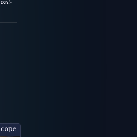
osit-
scope