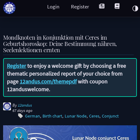
Login
Register
Mondknoten in Konjunktion mit Ceres im
Geburtshoroskop: Deine Bestimmung nähren,
Seelenlektionen ernten
Register
to enjoy a welcome gift by choosing a free
thematic personalized report of your choice from
page
12andus.com/themepdf
with coupon
12anduswelcome
.
By
12andus
67 days ago
German
Birth chart
Lunar Node
Ceres
Conjunct