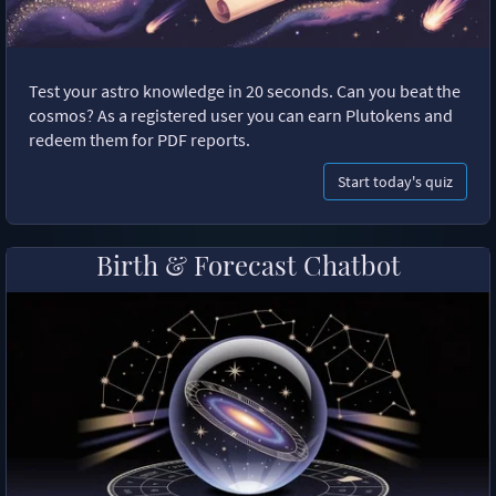
Test your astro knowledge in 20 seconds. Can you beat the
cosmos? As a registered user you can earn Plutokens and
redeem them for PDF reports.
Start today's quiz
Birth & Forecast Chatbot