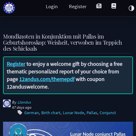
Login
Register
Mondknoten in Konjunktion mit Pallas im
Geburtshoroskop: Weisheit, verwoben im Teppich
des Schicksals
Register
to enjoy a welcome gift by choosing a free
thematic personalized report of your choice from
page
12andus.com/themepdf
with coupon
12anduswelcome
.
By
12andus
67 days ago
German
Birth chart
Lunar Node
Pallas
Conjunct