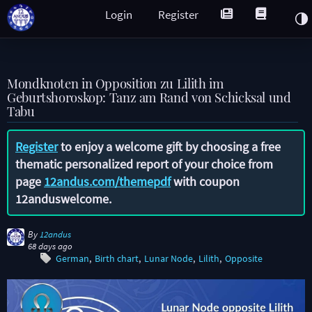
Login
Register
Mondknoten in Opposition zu Lilith im
Geburtshoroskop: Tanz am Rand von Schicksal und
Tabu
Register
to enjoy a welcome gift by choosing a free
thematic personalized report of your choice from
page
12andus.com/themepdf
with coupon
12anduswelcome
.
By
12andus
68 days ago
German
Birth chart
Lunar Node
Lilith
Opposite