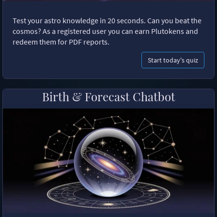
Test your astro knowledge in 20 seconds. Can you beat the
cosmos? As a registered user you can earn Plutokens and
redeem them for PDF reports.
Start today's quiz
Birth & Forecast Chatbot