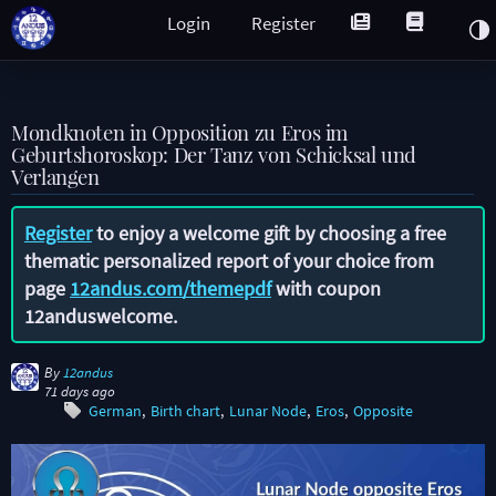
Login
Register
Mondknoten in Opposition zu Eros im
Geburtshoroskop: Der Tanz von Schicksal und
Verlangen
Register
to enjoy a welcome gift by choosing a free
thematic personalized report of your choice from
page
12andus.com/themepdf
with coupon
12anduswelcome
.
By
12andus
71 days ago
German
Birth chart
Lunar Node
Eros
Opposite