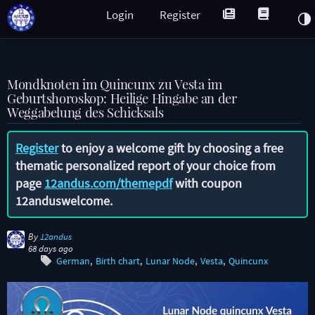
Login
Register
Mondknoten im Quincunx zu Vesta im
Geburtshoroskop: Heilige Hingabe an der
Weggabelung des Schicksals
Register
to enjoy a welcome gift by choosing a free
thematic personalized report of your choice from
page
12andus.com/themepdf
with coupon
12anduswelcome
.
By
12andus
68 days ago
German
Birth chart
Lunar Node
Vesta
Quincunx