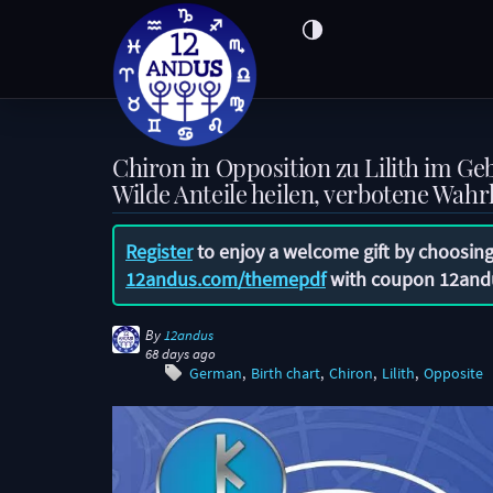
Chiron in Opposition zu Lilith im G
Wilde Anteile heilen, verbotene Wa
Register
to enjoy a welcome gift by choosing
12andus.com/themepdf
with coupon
12and
By
12andus
68 days ago
German
Birth chart
Chiron
Lilith
Opposite