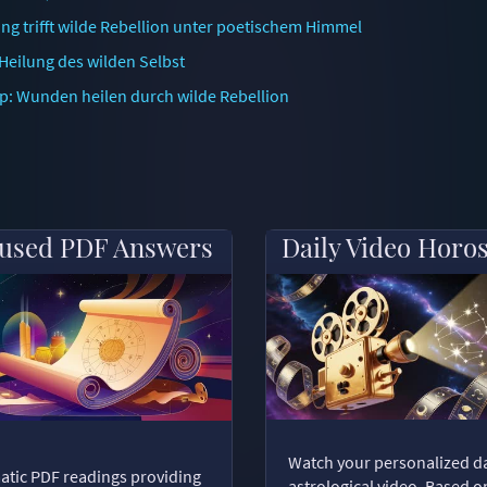
ung trifft wilde Rebellion unter poetischem Himmel
 Heilung des wilden Selbst
op: Wunden heilen durch wilde Rebellion
used PDF Answers
Daily Video Horo
Watch your personalized da
tic PDF readings providing
astrological video. Based o