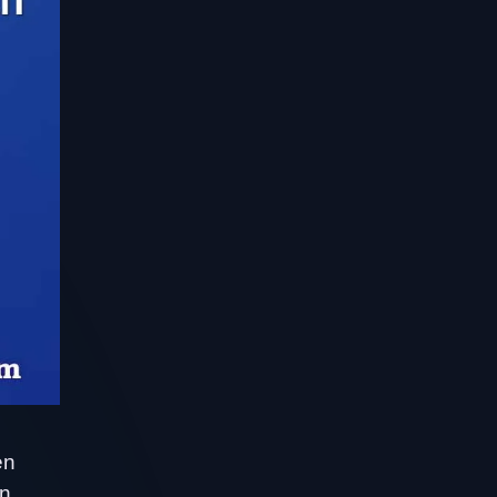
en
en