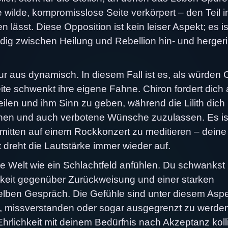
e wilde, kompromisslose Seite verkörpert – den Teil in
lässt. Diese Opposition ist kein leiser Aspekt; es is
ndig zwischen Heilung und Rebellion hin- und herger
ur aus dynamisch. In diesem Fall ist es, als würden 
eite schwenkt ihre eigene Fahne. Chiron fordert dich 
len und ihm Sinn zu geben, während die Lilith dich
chen und auch verbotene Wünsche zuzulassen. Es is
 mitten auf einem Rockkonzert zu meditieren – deine
 dreht die Lautstärke immer wieder auf.
e Welt wie ein Schlachtfeld anfühlen. Du schwankst
chkeit gegenüber Zurückweisung und einer starken
lben Gespräch. Die Gefühle sind unter diesem Asp
hl, missverstanden oder sogar ausgegrenzt zu werde
lichkeit mit deinem Bedürfnis nach Akzeptanz kollid