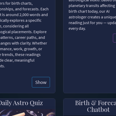
rs for birth charts,
planetary transits affecting
ionships, and forecasts. Each
birth chart today, our AI
t is around 2,000 words and
astrologer creates a uniqu
ically explores a specific
reading just for you — upd
, considering all
every day.
logical placements. Explore
patterns, career paths, and
changes with clarity. Whether
romance, work, growth, or
e trends, these readings
de clear, meaningful
hts.
Show
Daily Astro Quiz
Birth & Forec
Chatbot