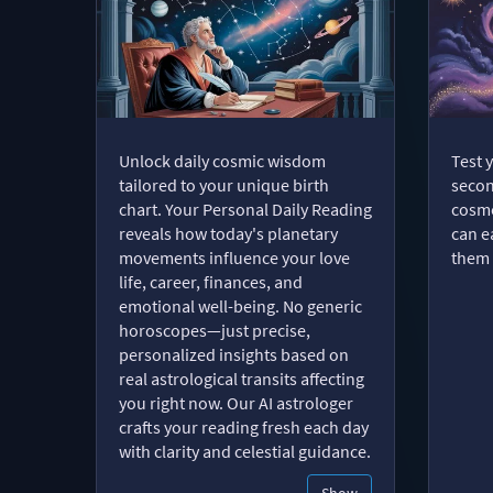
Unlock daily cosmic wisdom
Test 
tailored to your unique birth
secon
chart. Your Personal Daily Reading
cosmo
reveals how today's planetary
can e
movements influence your love
them 
life, career, finances, and
emotional well-being. No generic
horoscopes—just precise,
personalized insights based on
real astrological transits affecting
you right now. Our AI astrologer
crafts your reading fresh each day
with clarity and celestial guidance.
Show