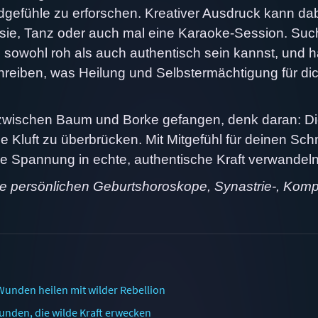
fühle zu erforschen. Kreativer Ausdruck kann dab
oesie, Tanz oder auch mal eine Karaoke-Session. Suc
sowohl roh als auch authentisch sein kannst, und 
hreiben, was Heilung und Selbstermächtigung für di
du zwischen Baum und Borke gefangen, denk daran: D
ie Kluft zu überbrücken. Mit Mitgefühl für deinen Sc
ie Spannung in echte, authentische Kraft verwandeln
ne persönlichen Geburtshoroskope, Synastrie-, Komp
Wunden heilen mit wilder Rebellion
unden, die wilde Kraft erwecken