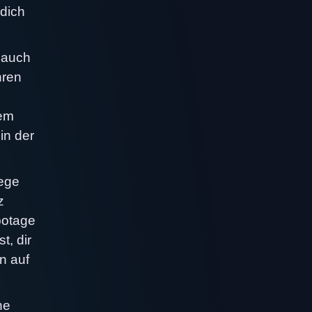
 dich
 auch
hren
sem
in der
Wege
z
abotage
t, dir
n auf
ne