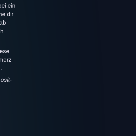
ei ein
he dir
hab
ch
iese
hmerz
.
osit-