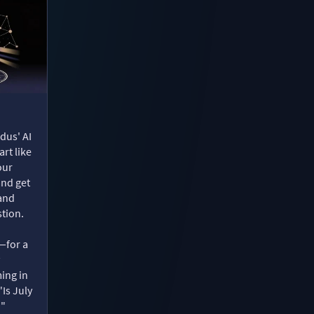
dus' AI
rt like
our
and get
 and
tion.
—for a
ing in
"Is July
?"