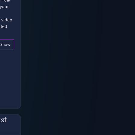
 your
e video
ated
Show
ast