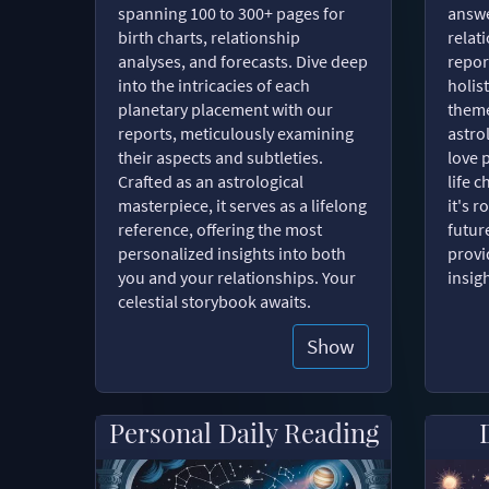
spanning 100 to 300+ pages for
answe
birth charts, relationship
relat
analyses, and forecasts. Dive deep
repor
into the intricacies of each
holist
planetary placement with our
theme
reports, meticulously examining
astro
their aspects and subtleties.
love 
Crafted as an astrological
life 
masterpiece, it serves as a lifelong
it's 
reference, offering the most
futur
personalized insights into both
provi
you and your relationships. Your
insig
celestial storybook awaits.
Show
Personal Daily Reading