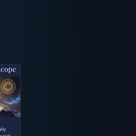
scope
ily
n real