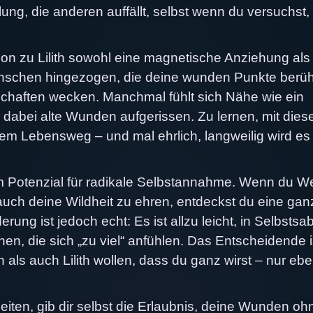
hlung, die anderen auffällt, selbst wenn du versuchst,
ion zu Lilith sowohl eine magnetische Anziehung als
Menschen hingezogen, die deine wunden Punkte berü
nschaften wecken. Manchmal fühlt sich Nähe wie ein
dabei alte Wunden aufgerissen. Zu lernen, mit die
m Lebensweg – und mal ehrlich, langweilig wird es 
 im Potenzial für radikale Selbstannahme. Wenn du 
s auch deine Wildheit zu ehren, entdeckst du eine gan
rung ist jedoch echt: Es ist allzu leicht, in Selbsts
nen, die sich „zu viel“ anfühlen. Das Entscheidende is
ls auch Lilith wollen, dass du ganz wirst – nur ebe
eiten, gib dir selbst die Erlaubnis, deine Wunden oh