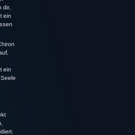
 dir,
t ein
issen
Chiron
auf,
t ein
 Seele
ekt
n,
iert.