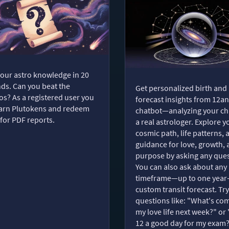
your astro knowledge in 20
ds. Can you beat the
Get personalized birth and
s? As a registered user you
forecast insights from 12an
arn Plutokens and redeem
chatbot—analyzing your cha
for PDF reports.
a real astrologer. Explore y
cosmic path, life patterns, 
guidance for love, growth,
purpose by asking any ques
You can also ask about any
timeframe—up to one year
custom transit forecast. Try
questions like: "What's com
my love life next week?" or 
12 a good day for my exam