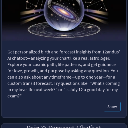
Get personalized birth and forecast insights from 12andus'
AI chatbot—analyzing your chart like a real astrologer.
Explore your cosmic path, life patterns, and get guidance
for love, growth, and purpose by asking any question. You
can also ask about any timeframe—up to one year—for a
custom transit forecast. Try questions like: "What's coming
in my love life next week?" or "Is July 12 a good day for my
exam?"
Show