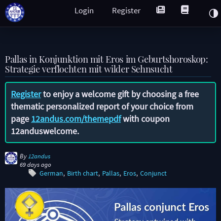
Login
Register
Pallas in Konjunktion mit Eros im Geburtshoroskop:
Strategie verflochten mit wilder Sehnsucht
Register
to enjoy a welcome gift by choosing a free
thematic personalized report of your choice from
page
12andus.com/themepdf
with coupon
12anduswelcome
.
By
12andus
69 days ago
German
Birth chart
Pallas
Eros
Conjunct