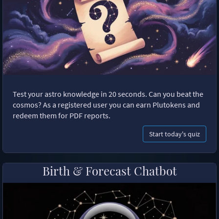
Test your astro knowledge in 20 seconds. Can you beat the
cosmos? As a registered user you can earn Plutokens and
redeem them for PDF reports.
Start today's quiz
Birth & Forecast Chatbot