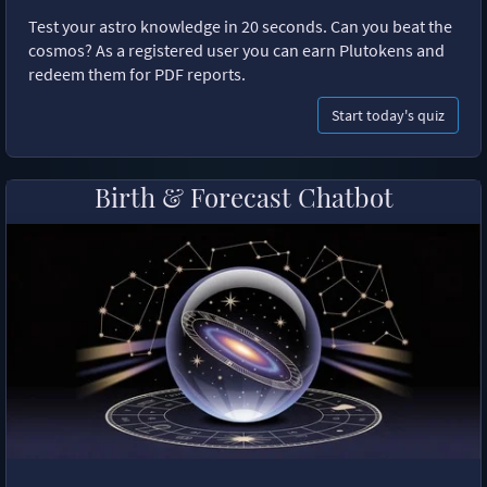
Test your astro knowledge in 20 seconds. Can you beat the
cosmos? As a registered user you can earn Plutokens and
redeem them for PDF reports.
Start today's quiz
Birth & Forecast Chatbot