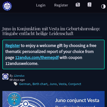
Login
Register
Juno in Konjunktion mit Vesta im Geburtshoroskop:
Hingabe entfacht heilige Leidenschaft
Register
to enjoy a welcome gift by choosing a free
thematic personalized report of your choice from
page
12andus.com/themepdf
with coupon
12anduswelcome
.
By
12andus
68 days ago
German
Birth chart
Juno
Vesta
Conjunct