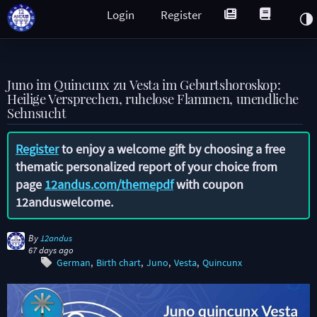
Login
Register
Juno im Quincunx zu Vesta im Geburtshoroskop:
Heilige Versprechen, ruhelose Flammen, unendliche
Sehnsucht
Register
to enjoy a welcome gift by choosing a free
thematic personalized report of your choice from
page
12andus.com/themepdf
with coupon
12anduswelcome
.
By
12andus
67 days ago
German
Birth chart
Juno
Vesta
Quincunx