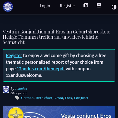
Login
Register
Vesta in Konjunktion mit Eros im Geburtshoroskop:
Heilige Flammen treffen auf unwiderstehliche
Sehnsucht
Register
to enjoy a welcome gift by choosing a free
thematic personalized report of your choice from
page
12andus.com/themepdf
with coupon
12anduswelcome
.
By
12andus
68 days ago
German
Birth chart
Vesta
Eros
Conjunct