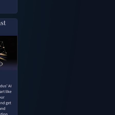
ast
dus' AI
rt like
our
and get
 and
tion.