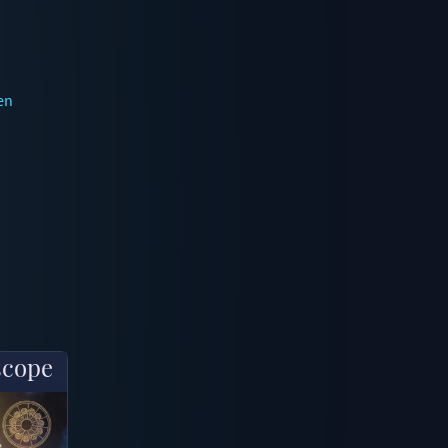
en
scope