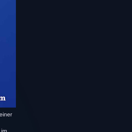
einer
 im