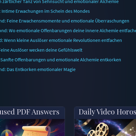
n zärtlicher Tanz von Sehnsucht und emotionaler Alchemie
d: Intime Erwachungen im Schein des Mondes
ond: Feine Erwachensmomente und emotionale Überraschungen
ond: Wo emotionale Offenbarungen deine innere Alchemie entfach
: Wenn kleine Auslöser emotionale Revolutionen entfachen
Feine Auslöser wecken deine Gefühlswelt
: Sanfte Offenbarungen und emotionale Alchemie entkorken
nd: Das Entkorken emotionaler Magie
used PDF Answers
Daily Video Horo