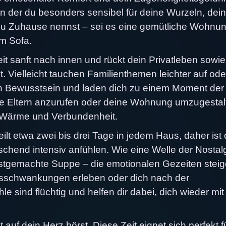
, in der du besonders sensibel für deine Wurzeln, dei
 du Zuhause nennst – sei es eine gemütliche Wohnu
em Sofa.
it sanft nach innen und rückt dein Privatleben sowie
 Vielleicht tauchen Familienthemen leichter auf ode
n Bewusstsein und laden dich zu einem Moment der
ine Eltern anzurufen oder deine Wohnung umzugestal
, Wärme und Verbundenheit.
lt etwa zwei bis drei Tage in jedem Haus, daher ist 
chend intensiv anfühlen. Wie eine Welle der Nostal
lbstgemachte Suppe – die emotionalen Gezeiten stei
gsschwankungen erleben oder dich nach der
e sind flüchtig und helfen dir dabei, dich wieder mi
 auf dein Herz hörst. Diese Zeit eignet sich perfekt f