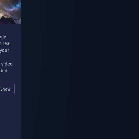
ily
n real
 your
e video
ated
Show