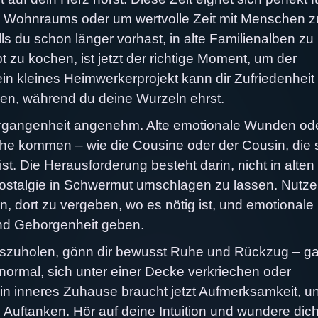
es Wohnraums oder um wertvolle Zeit mit Menschen z
lls du schon länger vorhast, in alte Familienalben zu
t zu kochen, ist jetzt der richtige Moment, um der
in kleines Heimwerkerprojekt kann dir Zufriedenheit
den, während du deine Wurzeln ehrst.
e Vergangenheit angenehm. Alte emotionale Wunden od
he kommen – wie die Cousine oder der Cousin, die 
st. Die Herausforderung besteht darin, nicht in alten
ostalgie in Schwermut umschlagen zu lassen. Nutze
en, dort zu vergeben, wo es nötig ist, und emotionale
und Geborgenheit geben.
uszuholen, gönn dir bewusst Ruhe und Rückzug – g
 normal, sich unter einer Decke verkriechen oder
n inneres Zuhause braucht jetzt Aufmerksamkeit, u
Auftanken. Hör auf deine Intuition und wundere dich