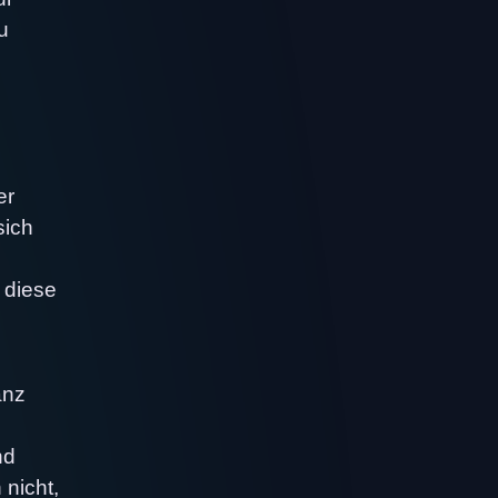
u
er
sich
 diese
anz
nd
 nicht,