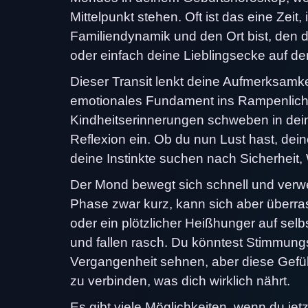
Mittelpunkt stehen. Oft ist das eine Zeit
Familiendynamik und den Ort bist, den
oder einfach deine Lieblingsecke auf d
Dieser Transit lenkt deine Aufmerksamke
emotionales Fundament ins Rampenlicht.
Kindheitserinnerungen schweben in dei
Reflexion ein. Ob du nun Lust hast, de
deine Instinkte suchen nach Sicherheit
Der Mond bewegt sich schnell und verwei
Phase zwar kurz, kann sich aber überras
oder ein plötzlicher Heißhunger auf se
und fallen rasch. Du könntest Stimmun
Vergangenheit sehnen, aber diese Gefühl
zu verbinden, was dich wirklich nährt.
Es gibt viele Möglichkeiten, wenn du jetzt