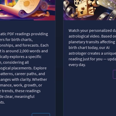
Watch your personalized da
tic PDF readings providing
astrological video. Based o
rs for birth charts,
planetary transits affecting
ionships, and forecasts. Each
birth chart today, our AI
t is around 2,000 words and
astrologer creates a uniqu
ically explores a specific
reading just for you — upd
, considering all
every day.
logical placements. Explore
patterns, career paths, and
changes with clarity. Whether
romance, work, growth, or
e trends, these readings
de clear, meaningful
hts.