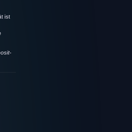
t ist
e
osit-