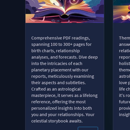
Comprehensive PDF readings,
Thema
spanning 100 to 300+ pages for
answe
birth charts, relationship
relat
analyses, and forecasts. Dive deep
repor
into the intricacies of each
holist
planetary placement with our
theme
reports, meticulously examining
astro
their aspects and subtleties.
love 
Crafted as an astrological
life 
masterpiece, it serves as a lifelong
it's 
reference, offering the most
futur
personalized insights into both
provi
you and your relationships. Your
insig
celestial storybook awaits.