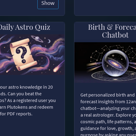
Show
Daily Astro Quiz
Birth & Forec
Chatbot
your astro knowledge in 20
ds. Can you beat the
Get personalized birth and
s? As a registered user you
forecast insights from 12an
arn Plutokens and redeem
chatbot—analyzing your cha
for PDF reports.
a real astrologer. Explore y
cosmic path, life patterns, 
guidance for love, growth,
purpose by asking any ques