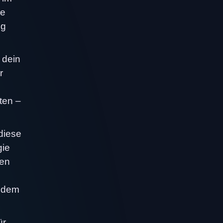
ne
ng
 dein
r
ten –
diese
gie
gen
t dem
ür