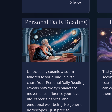
Show
Personal Daily Reading
Unlock daily cosmic wisdom
Test 
tailored to your unique birth
secon
chart. Your Personal Daily Reading
cosmo
reveals how today's planetary
can e
movements influence your love
them 
life, career, finances, and
emotional well-being. No generic
horoscopes—just precise,