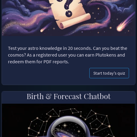
Test your astro knowledge in 20 seconds. Can you beat the
cosmos? As a registered user you can earn Plutokens and
redeem them for PDF reports.
Start today's quiz
Birth & Forecast Chatbot