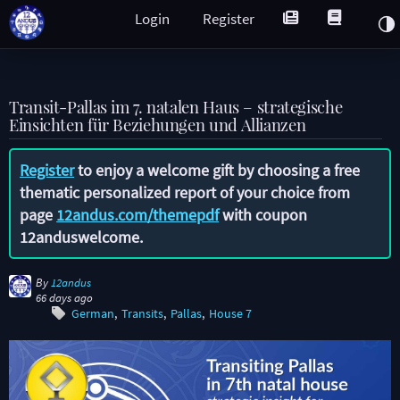
Login
Register
Transit-Pallas im 7. natalen Haus – strategische
Einsichten für Beziehungen und Allianzen
Register
to enjoy a welcome gift by choosing a free
thematic personalized report of your choice from
page
12andus.com/themepdf
with coupon
12anduswelcome
.
By
12andus
66 days ago
German
Transits
Pallas
House 7