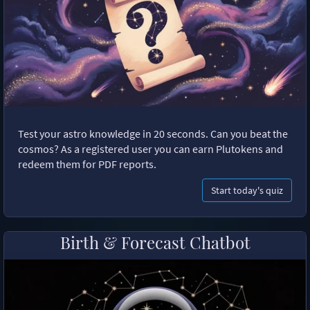
Test your astro knowledge in 20 seconds. Can you beat the
cosmos? As a registered user you can earn Plutokens and
redeem them for PDF reports.
Start today's quiz
Birth & Forecast Chatbot