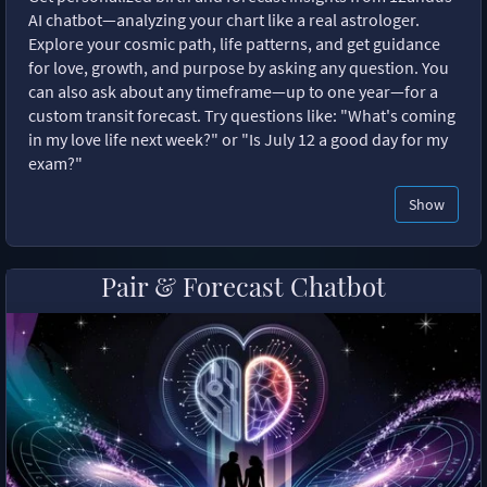
AI chatbot—analyzing your chart like a real astrologer.
Explore your cosmic path, life patterns, and get guidance
for love, growth, and purpose by asking any question. You
can also ask about any timeframe—up to one year—for a
custom transit forecast. Try questions like: "What's coming
in my love life next week?" or "Is July 12 a good day for my
exam?"
Show
Pair & Forecast Chatbot