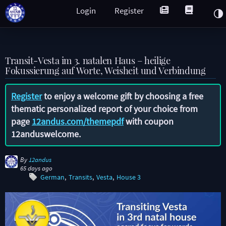
Login
Register
Transit-Vesta im 3. natalen Haus – heilige
Fokussierung auf Worte, Weisheit und Verbindung
Register
to enjoy a welcome gift by choosing a free
thematic personalized report of your choice from
page
12andus.com/themepdf
with coupon
12anduswelcome
.
By
12andus
65 days ago
German
Transits
Vesta
House 3