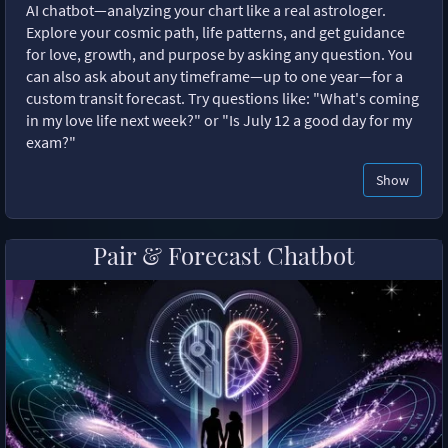
AI chatbot—analyzing your chart like a real astrologer.
Explore your cosmic path, life patterns, and get guidance
for love, growth, and purpose by asking any question. You
can also ask about any timeframe—up to one year—for a
custom transit forecast. Try questions like: "What's coming
in my love life next week?" or "Is July 12 a good day for my
exam?"
Show
Pair & Forecast Chatbot