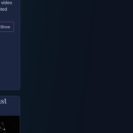
e video
ated
Show
ast