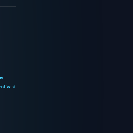
ben
entfacht