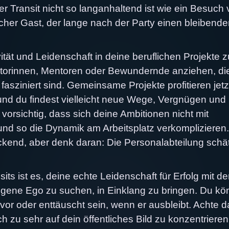
r Transit nicht so langanhaltend ist wie ein Besuch
scher Gast, der lange nach der Party einen bleibend
tät und Leidenschaft in deine beruflichen Projekte z
ntorinnen, Mentoren oder Bewundernde anziehen, di
asziniert sind. Gemeinsame Projekte profitieren jetz
, und du findest vielleicht neue Wege, Vergnügen und
h vorsichtig, dass sich deine Ambitionen nicht mit
d so die Dynamik am Arbeitsplatz verkomplizieren.
kend, aber denk daran: Die Personalabteilung schät
ts ist es, deine echte Leidenschaft für Erfolg mit de
gene Ego zu suchen, in Einklang zu bringen. Du kö
or oder enttäuscht sein, wenn er ausbleibt. Achte d
h zu sehr auf dein öffentliches Bild zu konzentriere