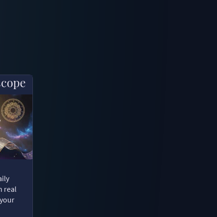
scope
ily
n real
 your