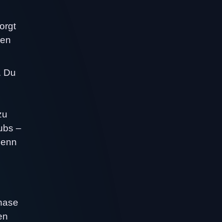
orgt
ren
. Du
zu
hubs –
denn
Phase
en