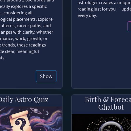
astrologer creates a uniqu
ically explores a specific
reading just for you — upd
, considering all
every day.
logical placements. Explore
patterns, career paths, and
changes with clarity. Whether
romance, work, growth, or
e trends, these readings
de clear, meaningful
hts.
Show
Daily Astro Quiz
Birth & Forec
Chatbot