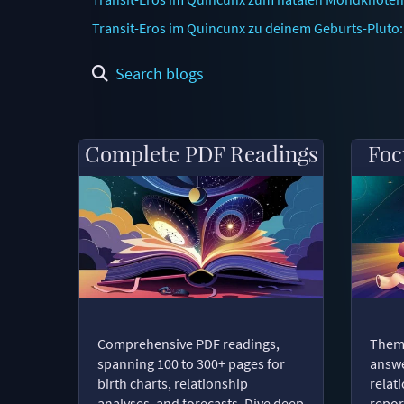
Transit-Eros im Quincunx zu deinem Geburts-Pluto:
Search blogs
Complete PDF Readings
Foc
Comprehensive PDF readings,
Thema
spanning 100 to 300+ pages for
answe
birth charts, relationship
relat
analyses, and forecasts. Dive deep
repor