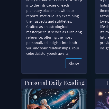
into the intricacies of each
holist
planetary placement with our
theme
reports, meticulously examining
astro
their aspects and subtleties.
love 
Crafted as an astrological
life 
masterpiece, it serves as a lifelong
it's 
reference, offering the most
futur
personalized insights into both
provi
you and your relationships. Your
insig
celestial storybook awaits.
Show
Personal Daily Reading