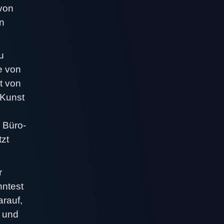
 von
en
u
e von
t von
 Kunst
 Büro-
zt
r
nntest
arauf,
n und