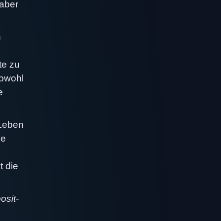
 aber
n
te zu
sowohl
e
 Leben
ne
t die
osit-