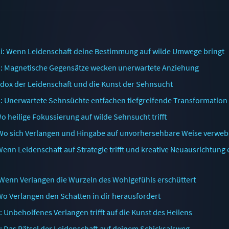
i: Wenn Leidenschaft deine Bestimmung auf wilde Umwege bringt
n: Magnetische Gegensätze wecken unerwartete Anziehung
adox der Leidenschaft und die Kunst der Sehnsucht
s: Unerwartete Sehnsüchte entfachen tiefgreifende Transformation
o heilige Fokussierung auf wilde Sehnsucht trifft
 Wo sich Verlangen und Hingabe auf unvorhersehbare Weise verwe
Wenn Leidenschaft auf Strategie trifft und kreative Neuausrichtung 
 Wenn Verlangen die Wurzeln des Wohlgefühls erschüttert
 Wo Verlangen den Schatten in dir herausfordert
 Unbeholfenes Verlangen trifft auf die Kunst des Heilens
 Das Rätsel der Leidenschaft auf deinem Schicksalsweg