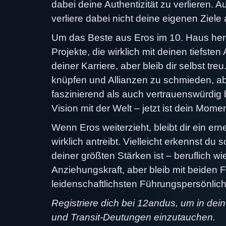
dabei deine Authentizität zu verlieren.
verliere dabei nicht deine eigenen Ziel
Um das Beste aus Eros im 10. Haus hera
Projekte, die wirklich mit deinen tiefst
deiner Karriere, aber bleib dir selbst t
knüpfen und Allianzen zu schmieden, abe
faszinierend als auch vertrauenswürdig bi
Vision mit der Welt – jetzt ist dein Mom
Wenn Eros weiterzieht, bleibt dir ein er
wirklich antreibt. Vielleicht erkennst du 
deiner größten Stärken ist – beruflich w
Anziehungskraft, aber bleib mit beiden
leidenschaftlichsten Führungspersönlic
Registriere dich bei 12andus, um in dei
und Transit-Deutungen einzutauchen.