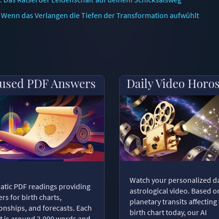
 Wenn das Verlangen die Tiefen der Transformation aufwühlt
used PDF Answers
Daily Video Horo
Watch your personalized da
tic PDF readings providing
astrological video. Based o
rs for birth charts,
planetary transits affecting
ionships, and forecasts. Each
birth chart today, our AI
t is around 2,000 words and