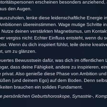
 Autoritätspersonen erscheinen besonders anziehend,
e aus den Augen.
uszuholen, lenke diese leidenschaftliche Energie i
en Ambitionen übereinstimmen. Wage mutige Schritte in
reu. Nutze deinen verstärkten Magnetismus, um Kontak
r vergiss nicht: Echter Einfluss entsteht, wenn du 
st. Wenn du dich inspiriert fühlst, teile deine kreativ
ent, um zu glänzen.
neuertes Bewusstsein dafür, was dich im öffentlichen
sogar, dass deine Fähigkeit, andere zu inspirieren, ei
ie privat. Also genieße diese Phase von Ambition und
 Füßen (und deinem Ego) auf dem Boden. Denn selbs
hkeiten brauchen ein solides Fundament.
ne persönlichen Geburtshoroskope, Synastrie-, Komp