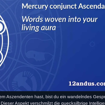
nem Aszendenten hast, bist du ein wandelndes Gesp
 Dieser Aspekt verschmilzt die quecksilbrige Intellig