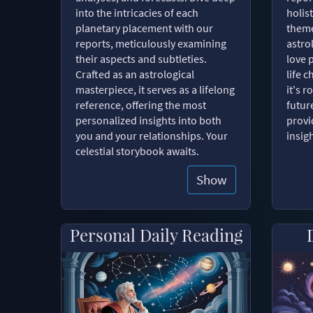
into the intricacies of each
holist
planetary placement with our
theme
reports, meticulously examining
astro
their aspects and subtleties.
love 
Crafted as an astrological
life 
masterpiece, it serves as a lifelong
it's 
reference, offering the most
futur
personalized insights into both
provi
you and your relationships. Your
insig
celestial storybook awaits.
Show
Personal Daily Reading