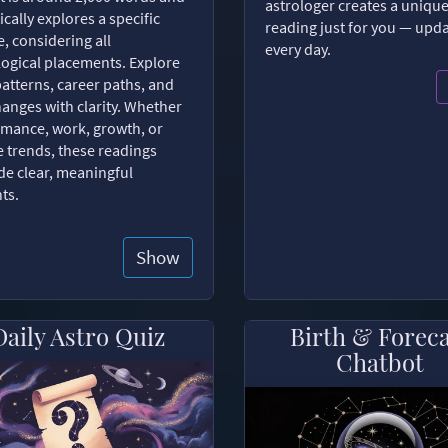
astrologer creates a uniqu
ically explores a specific
reading just for you — upd
, considering all
every day.
logical placements. Explore
patterns, career paths, and
changes with clarity. Whether
romance, work, growth, or
e trends, these readings
de clear, meaningful
hts.
Show
Daily Astro Quiz
Birth & Forec
Chatbot