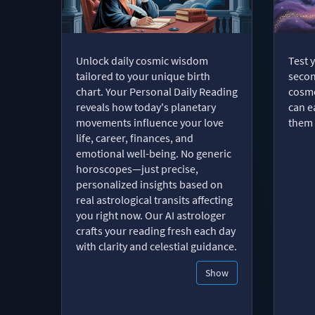
Unlock daily cosmic wisdom
Test 
tailored to your unique birth
secon
chart. Your Personal Daily Reading
cosmo
reveals how today's planetary
can e
movements influence your love
them 
life, career, finances, and
emotional well-being. No generic
horoscopes—just precise,
personalized insights based on
real astrological transits affecting
you right now. Our AI astrologer
crafts your reading fresh each day
with clarity and celestial guidance.
Show