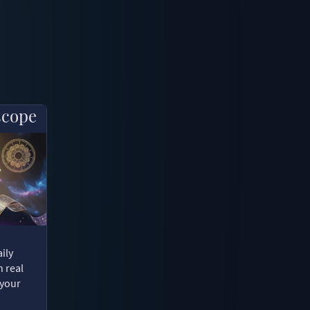
scope
ily
n real
 your