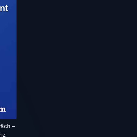
räch –
enz