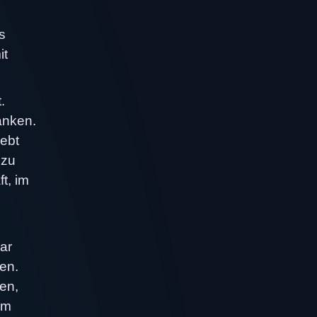
s
it
.
anken.
lebt
 zu
t, im
ar
sen.
en,
em