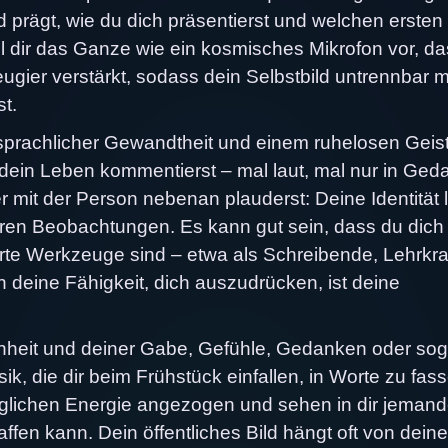
prägt, wie du dich präsentierst und welchen ersten
ll dir das Ganze wie ein kosmisches Mikrofon vor, da
gier verstärkt, sodass dein Selbstbild untrennbar m
t.
n sprachlicher Gewandtheit und einem ruhelosen Geist
u dein Leben kommentierst – mal laut, mal nur in Ged
 mit der Person nebenan plauderst: Deine Identität 
ren Beobachtungen. Es kann gut sein, dass du dich
rte Werkzeuge sind – etwa als Schreibende, Lehrkraf
 deine Fähigkeit, dich auszudrücken, ist deine
enheit und deiner Gabe, Gefühle, Gedanken oder sog
k, die dir beim Frühstück einfallen, in Worte zu fas
glichen Energie angezogen und sehen in dir jemand
fen kann. Dein öffentliches Bild hängt oft von dein