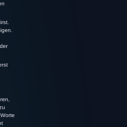
en
rst.
eigen.
der
rst
ren,
 zu
 Worte
et