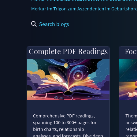
Merkur im Trigon zum Aszendenten im Geburtshor
Search blogs
Complete PDF Readings
Foc
Comprehensive PDF readings,
Thema
spanning 100 to 300+ pages for
answe
birth charts, relationship
relat
analyses, and forecasts. Dive deep
repor