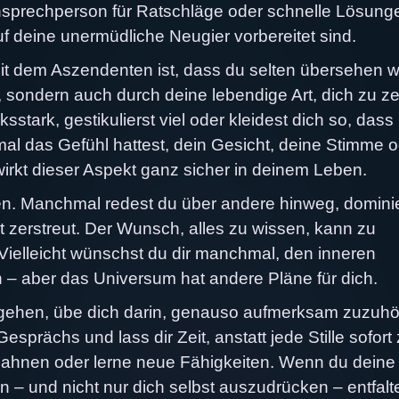
nsprechperson für Ratschläge oder schnelle Lösung
auf deine unermüdliche Neugier vorbereitet sind.
t dem Aszendenten ist, dass du selten übersehen wi
f, sondern auch durch deine lebendige Art, dich zu z
ksstark, gestikulierst viel oder kleidest dich so, dass
l das Gefühl hattest, dein Gesicht, deine Stimme o
 wirkt dieser Aspekt ganz sicher in deinem Leben.
en. Manchmal redest du über andere hinweg, dominie
 zerstreut. Der Wunsch, alles zu wissen, kann zu
Vielleicht wünschst du dir manchmal, den inneren
– aber das Universum hat andere Pläne für dich.
ugehen, übe dich darin, genauso aufmerksam zuzuhö
sprächs und lass dir Zeit, anstatt jede Stille sofort
e Bahnen oder lerne neue Fähigkeiten. Wenn du deine
 – und nicht nur dich selbst auszudrücken – entfalt