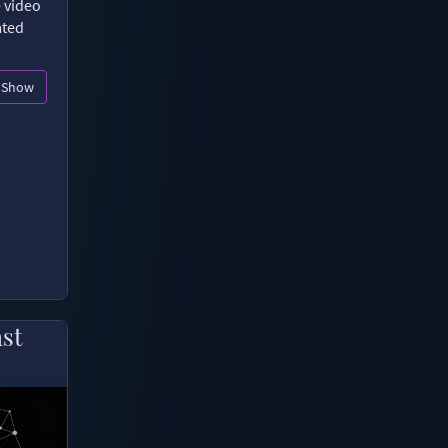
e video
ated
Show
ast