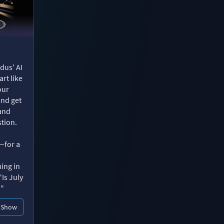
dus' AI
rt like
our
and get
 and
tion.
—for a
ing in
"Is July
?"
Show