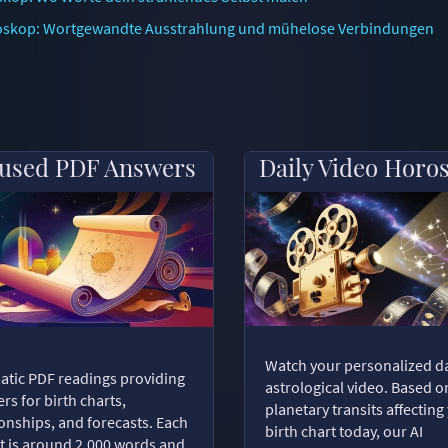
oskop: Wortgewandte Ausstrahlung und mühelose Verbindungen
used PDF Answers
Daily Video Horo
Watch your personalized da
tic PDF readings providing
astrological video. Based o
rs for birth charts,
planetary transits affecting
ionships, and forecasts. Each
birth chart today, our AI
t is around 2,000 words and