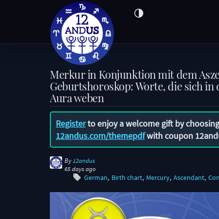
Merkur in Konjunktion mit dem Asz
Geburtshoroskop: Worte, die sich in 
Aura weben
Register
to enjoy a welcome gift by choosing
12andus.com/themepdf
with coupon
12and
By
12andus
65 days ago
German
Birth chart
Mercury
Ascendant
Con