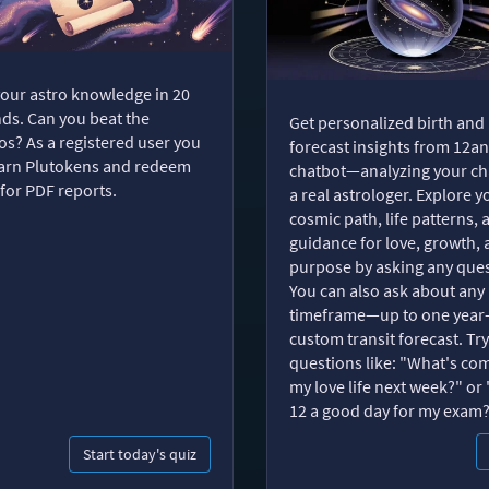
your astro knowledge in 20
ds. Can you beat the
Get personalized birth and
s? As a registered user you
forecast insights from 12an
arn Plutokens and redeem
chatbot—analyzing your cha
for PDF reports.
a real astrologer. Explore y
cosmic path, life patterns, 
guidance for love, growth,
purpose by asking any ques
You can also ask about any
timeframe—up to one year
custom transit forecast. Try
questions like: "What's com
my love life next week?" or 
12 a good day for my exam
Start today's quiz