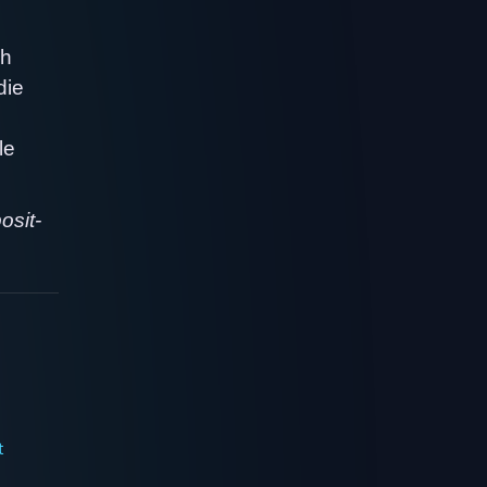
ch
die
le
osit-
t