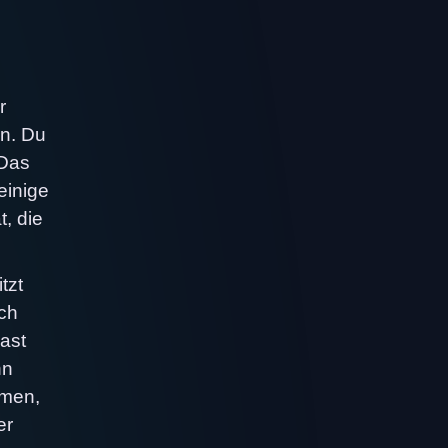
r
en. Du
 Das
einige
t, die
tzt
ach
ast
nn
emen,
er