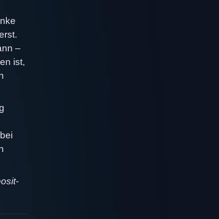
enke
erst.
ann –
n ist,
h
g
bei
n
osit-