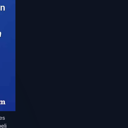
ges
eli