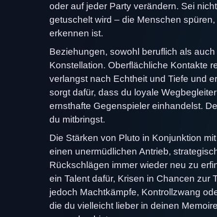
oder auf jeder Party verändern. Sei nic
getuschelt wird – die Menschen spüren, d
erkennen ist.
Beziehungen, sowohl beruflich als auch
Konstellation. Oberflächliche Kontakte r
verlangst nach Echtheit und Tiefe und e
sorgt dafür, dass du loyale Wegbegleite
ernsthafte Gegenspieler einhandelst. Denk
du mitbringst.
Die Stärken von Pluto in Konjunktion mi
einen unermüdlichen Antrieb, strategisch
Rückschlägen immer wieder neu zu erfin
ein Talent dafür, Krisen in Chancen zur
jedoch Machtkämpfe, Kontrollzwang oder
die du vielleicht lieber in deinen Memo