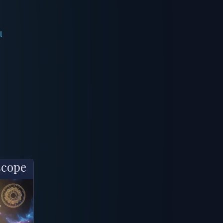
l
scope