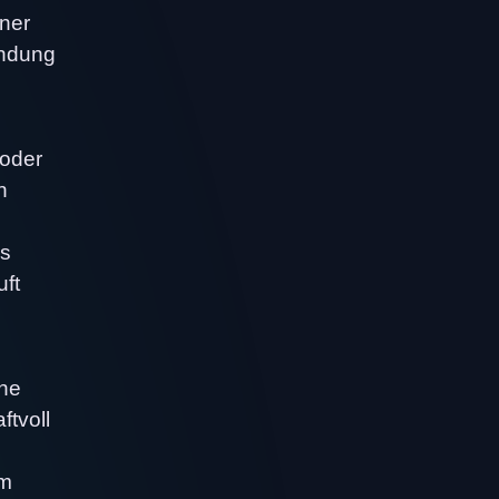
iner
endung
 oder
n
us
uft
che
ftvoll
um