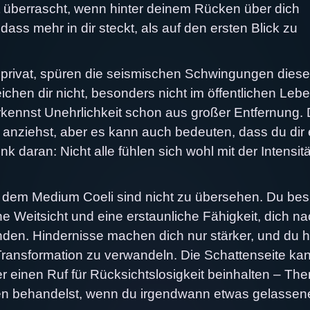
ht überrascht, wenn hinter deinem Rücken über dich
ass mehr in dir steckt, als auf den ersten Blick zu
 privat, spüren die seismischen Schwingungen diese
eichen dir nicht, besonders nicht im öffentlichen Leb
rkennst Unehrlichkeit schon aus großer Entfernung.
r anziehst, aber es kann auch bedeuten, dass du dir 
 daran: Nicht alle fühlen sich wohl mit der Intensitä
t dem Medium Coeli sind nicht zu übersehen. Du besi
e Weitsicht und eine erstaunliche Fähigkeit, dich n
den. Hindernisse machen dich nur stärker, und du h
 Transformation zu verwandeln. Die Schattenseite ka
 einen Ruf für Rücksichtslosigkeit beinhalten – Th
iren behandelst, wenn du irgendwann etwas gelassen