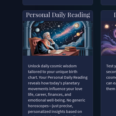
Personal Daily Reading
Unlock daily cosmic wisdom
Test 
tailored to your unique birth
secon
chart. Your Personal Daily Reading
cosmo
reveals how today's planetary
can e
movements influence your love
them 
life, career, finances, and
emotional well-being. No generic
horoscopes—just precise,
personalized insights based on