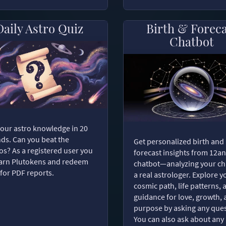
Daily Astro Quiz
Birth & Forec
Chatbot
your astro knowledge in 20
ds. Can you beat the
Get personalized birth and
s? As a registered user you
forecast insights from 12an
arn Plutokens and redeem
chatbot—analyzing your cha
for PDF reports.
a real astrologer. Explore y
cosmic path, life patterns, 
guidance for love, growth,
purpose by asking any ques
You can also ask about any