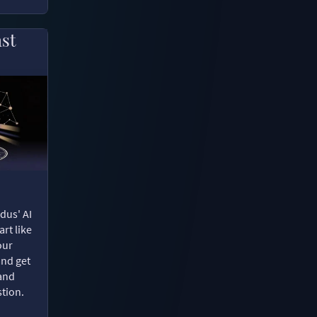
ast
dus' AI
rt like
our
and get
 and
tion.