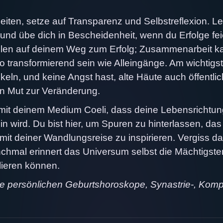
beiten, setze auf Transparenz und Selbstreflexion. L
 und übe dich in Bescheidenheit, wenn du Erfolge fei
ollen auf deinem Weg zum Erfolg; Zusammenarbeit k
transformierend sein wie Alleingänge. Am wichtigste
ckeln, und keine Angst hast, alte Häute auch öffentlic
en Mut zur Veränderung.
 mit deinem Medium Coeli, dass deine Lebensrichtun
n wird. Du bist hier, um Spuren zu hinterlassen, das
t deiner Wandlungsreise zu inspirieren. Vergiss da
chmal erinnert das Universum selbst die Mächtigste
llieren können.
ne persönlichen Geburtshoroskope, Synastrie-, Komp