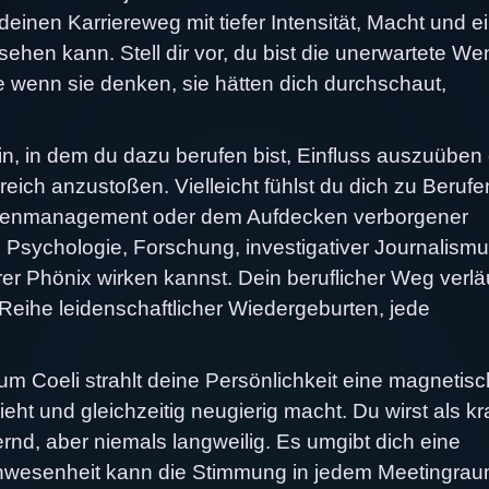
deinen Karriereweg mit tiefer Intensität, Macht und e
ehen kann. Stell dir vor, du bist die unerwartete W
e wenn sie denken, sie hätten dich durchschaut,
hin, in dem du dazu berufen bist, Einfluss auszuüben
ich anzustoßen. Vielleicht fühlst du dich zu Berufe
risenmanagement oder dem Aufdecken verborgener
 Psychologie, Forschung, investigativer Journalism
er Phönix wirken kannst. Dein beruflicher Weg verlä
e Reihe leidenschaftlicher Wiedergeburten, jede
um Coeli strahlt deine Persönlichkeit eine magnetis
t und gleichzeitig neugierig macht. Du wirst als kra
, aber niemals langweilig. Es umgibt dich eine
Anwesenheit kann die Stimmung in jedem Meetingra