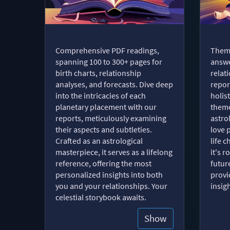
Comprehensive PDF readings,
Thema
spanning 100 to 300+ pages for
answe
birth charts, relationship
relat
analyses, and forecasts. Dive deep
repor
into the intricacies of each
holist
planetary placement with our
theme
reports, meticulously examining
astro
their aspects and subtleties.
love 
Crafted as an astrological
life 
masterpiece, it serves as a lifelong
it's 
reference, offering the most
futur
personalized insights into both
provi
you and your relationships. Your
insig
celestial storybook awaits.
Show