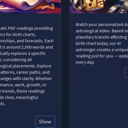
Watch your personalized da
tic PDF readings providing
astrological video. Based o
rs for birth charts,
planetary transits affecting
ionships, and forecasts. Each
birth chart today, our AI
t is around 2,000 words and
astrologer creates a uniqu
ically explores a specific
reading just for you — upd
, considering all
every day.
logical placements. Explore
patterns, career paths, and
changes with clarity. Whether
romance, work, growth, or
e trends, these readings
de clear, meaningful
hts.
Show