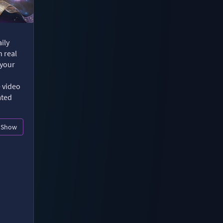
ily
n real
 your
e video
ated
Show