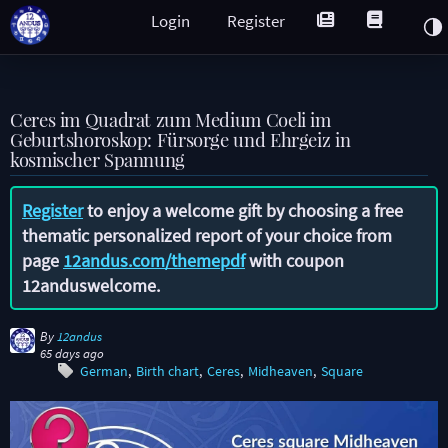
Login
Register
Ceres im Quadrat zum Medium Coeli im
Geburtshoroskop: Fürsorge und Ehrgeiz in
kosmischer Spannung
Register
to enjoy a welcome gift by choosing a free
thematic personalized report of your choice from
page
12andus.com/themepdf
with coupon
12anduswelcome
.
By
12andus
65 days ago
German
Birth chart
Ceres
Midheaven
Square