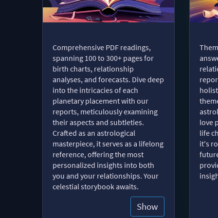
Comprehensive PDF readings,
Thema
spanning 100 to 300+ pages for
answe
birth charts, relationship
relat
analyses, and forecasts. Dive deep
repor
into the intricacies of each
holist
planetary placement with our
theme
reports, meticulously examining
astro
their aspects and subtleties.
love 
Crafted as an astrological
life 
masterpiece, it serves as a lifelong
it's 
reference, offering the most
futur
personalized insights into both
provi
you and your relationships. Your
insig
celestial storybook awaits.
Show