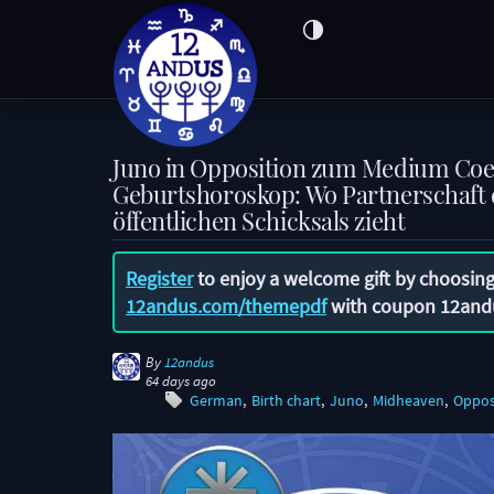
Juno in Opposition zum Medium Coe
Geburtshoroskop: Wo Partnerschaft 
öffentlichen Schicksals zieht
Register
to enjoy a welcome gift by choosing
12andus.com/themepdf
with coupon
12and
By
12andus
64 days ago
German
Birth chart
Juno
Midheaven
Oppos