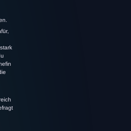
en.
für,
stark
du
hefin
die
reich
efragt