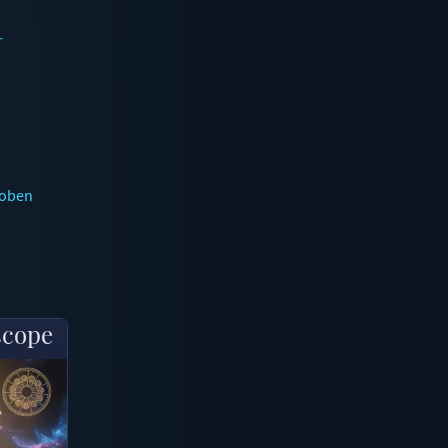
r
woben
scope