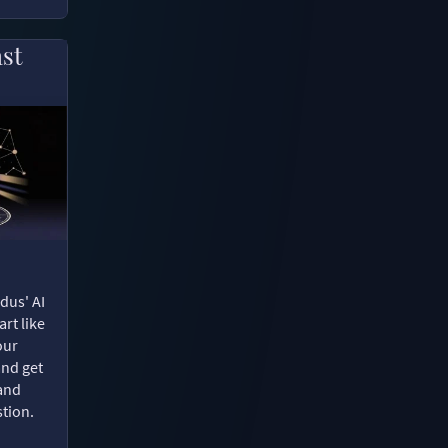
ast
dus' AI
rt like
our
and get
 and
tion.