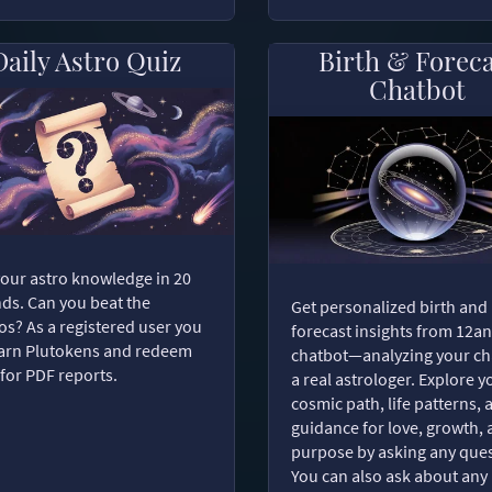
Daily Astro Quiz
Birth & Forec
Chatbot
your astro knowledge in 20
ds. Can you beat the
Get personalized birth and
s? As a registered user you
forecast insights from 12an
arn Plutokens and redeem
chatbot—analyzing your cha
for PDF reports.
a real astrologer. Explore y
cosmic path, life patterns, 
guidance for love, growth,
purpose by asking any ques
You can also ask about any