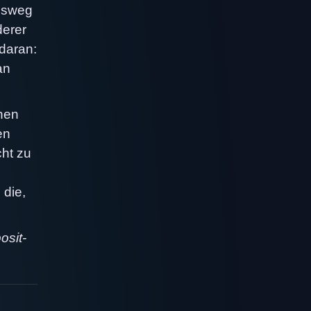
ensweg
derer
daran:
an
nen
en
cht zu
 die,
osit-