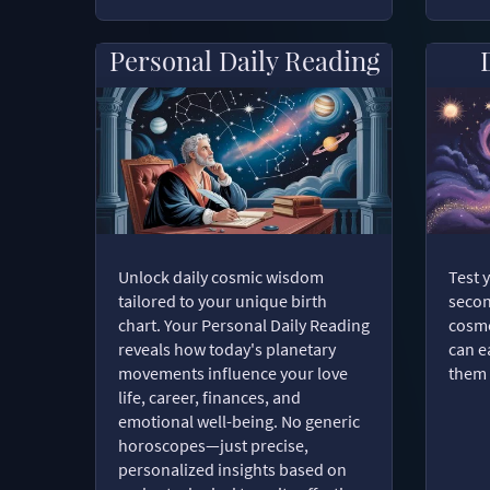
Personal Daily Reading
Unlock daily cosmic wisdom
Test 
tailored to your unique birth
secon
chart. Your Personal Daily Reading
cosmo
reveals how today's planetary
can e
movements influence your love
them 
life, career, finances, and
emotional well-being. No generic
horoscopes—just precise,
personalized insights based on