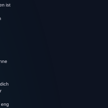
n ist
n
ohne
dich
r
n eng