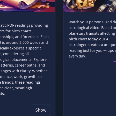
Watch your personalized da
tic PDF readings providing
astrological video. Based o
rs for birth charts,
planetary transits affecting
ionships, and forecasts. Each
birth chart today, our AI
t is around 2,000 words and
astrologer creates a uniqu
ically explores a specific
reading just for you — upd
, considering all
every day.
logical placements. Explore
patterns, career paths, and
changes with clarity. Whether
romance, work, growth, or
e trends, these readings
de clear, meaningful
hts.
Show