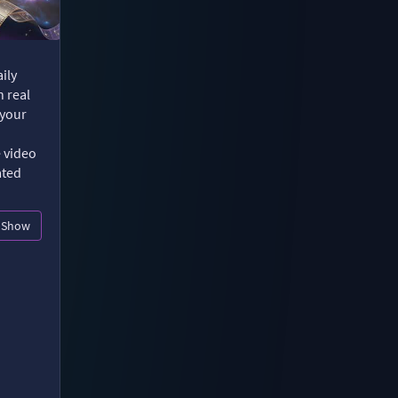
ily
n real
 your
e video
ated
Show