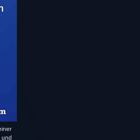
einer
e und