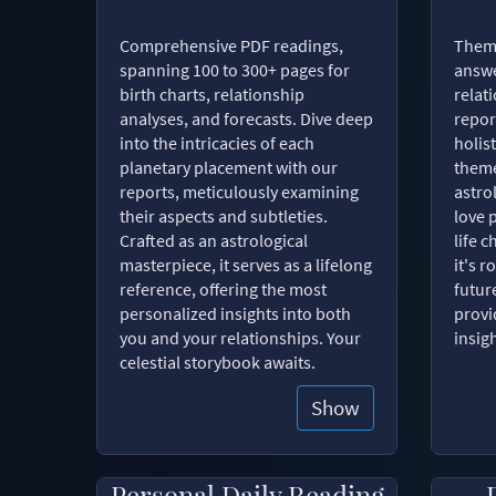
Comprehensive PDF readings,
Thema
spanning 100 to 300+ pages for
answe
birth charts, relationship
relat
analyses, and forecasts. Dive deep
repor
into the intricacies of each
holist
planetary placement with our
theme
reports, meticulously examining
astro
their aspects and subtleties.
love 
Crafted as an astrological
life 
masterpiece, it serves as a lifelong
it's 
reference, offering the most
futur
personalized insights into both
provi
you and your relationships. Your
insig
celestial storybook awaits.
Show
Personal Daily Reading