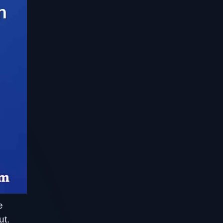
e
ut.