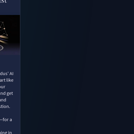
dus' AI
rt like
our
and get
 and
tion.
—for a
ing in