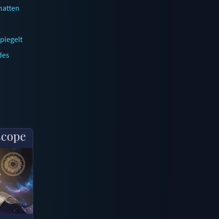
hatten
piegelt
des
scope