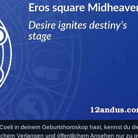
eli in deinem Geburtshoroskop hast, kennst du di
ichem Verlangen und öffentlichem Ansehen nur zu g