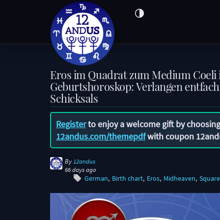
Eros im Quadrat zum Medium Coeli
Geburtshoroskop: Verlangen entfach
Schicksals
Register
to enjoy a welcome gift by choosing
12andus.com/themepdf
with coupon
12and
By
12andus
66 days ago
German
Birth chart
Eros
Midheaven
Square