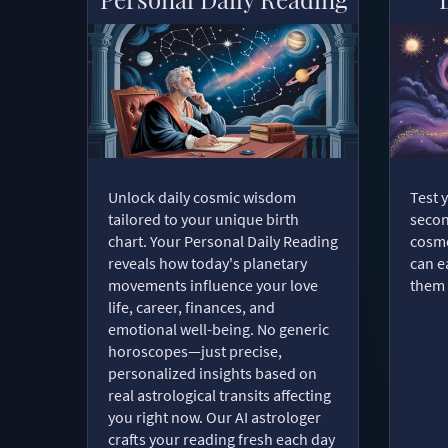
Unlock daily cosmic wisdom
Test 
tailored to your unique birth
secon
chart. Your Personal Daily Reading
cosmo
reveals how today's planetary
can e
movements influence your love
them 
life, career, finances, and
emotional well-being. No generic
horoscopes—just precise,
personalized insights based on
real astrological transits affecting
you right now. Our AI astrologer
crafts your reading fresh each day