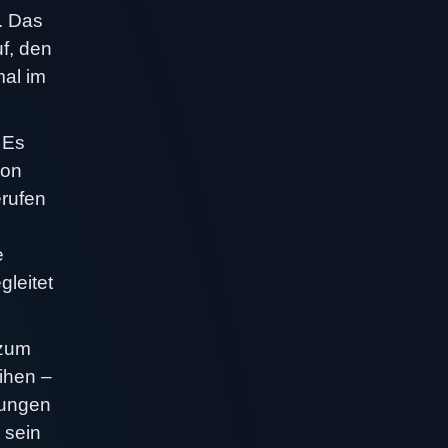
t. Das
uf, den
mal im
 Es
von
erufen
e
gleitet
 zum
ihen –
hungen
 sein