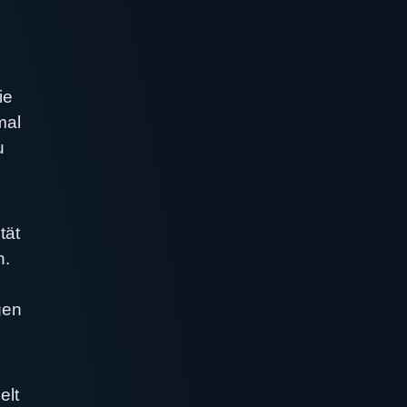
ie
mal
u
tät
n.
gen
elt