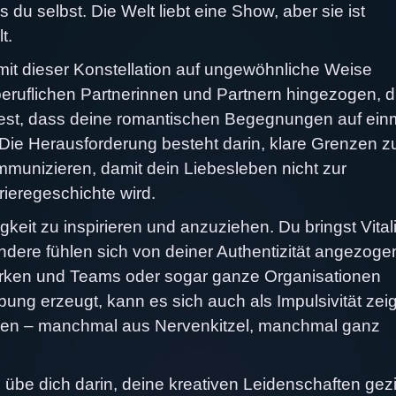
 du selbst. Die Welt liebt eine Show, aber sie ist
t.
it dieser Konstellation auf ungewöhnliche Weise
 beruflichen Partnerinnen und Partnern hingezogen, d
 fest, dass deine romantischen Begegnungen auf ein
 Die Herausforderung besteht darin, klare Grenzen z
mmunizieren, damit dein Liebesleben nicht zur
ieregeschichte wird.
gkeit zu inspirieren und anzuziehen. Du bringst Vitali
dere fühlen sich von deiner Authentizität angezoge
irken und Teams oder sogar ganze Organisationen
ung erzeugt, kann es sich auch als Impulsivität zei
hen – manchmal aus Nervenkitzel, manchmal ganz
 übe dich darin, deine kreativen Leidenschaften gezi