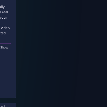
ily
n real
 your
e video
ated
Show
ast