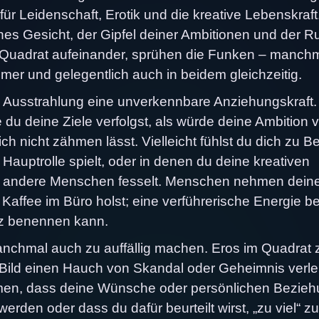
für Leidenschaft, Erotik und die kreative Lebenskraf
hes Gesicht, der Gipfel deiner Ambitionen und der R
im Quadrat aufeinander, sprühen die Funken – manch
r und gelegentlich auch in beidem gleichzeitig.
en Ausstrahlung eine unverkennbare Anziehungskraft.
e du deine Ziele verfolgst, als würde deine Ambition 
h nicht zähmen lässt. Vielleicht fühlst du dich zu B
Hauptrolle spielt, oder in denen du deine kreativen
as andere Menschen fesselt. Menschen nehmen dein
affee im Büro holst; eine verführerische Energie be
nz benennen kann.
anchmal auch zu auffällig machen. Eros im Quadrat
Bild einen Hauch von Skandal oder Geheimnis verle
ommen, dass deine Wünsche oder persönlichen Bezie
den oder dass du dafür beurteilt wirst, „zu viel“ zu