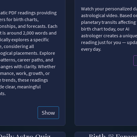
Watch your personalized da
tic PDF readings providing
astrological video. Based o
rs for birth charts,
planetary transits affecting
ionships, and forecasts. Each
birth chart today, our AI
t is around 2,000 words and
astrologer creates a uniqu
ically explores a specific
reading just for you — upd
, considering all
every day.
logical placements. Explore
patterns, career paths, and
changes with clarity. Whether
romance, work, growth, or
e trends, these readings
de clear, meaningful
hts.
Show
Daily Astro Quiz
Birth & Forec