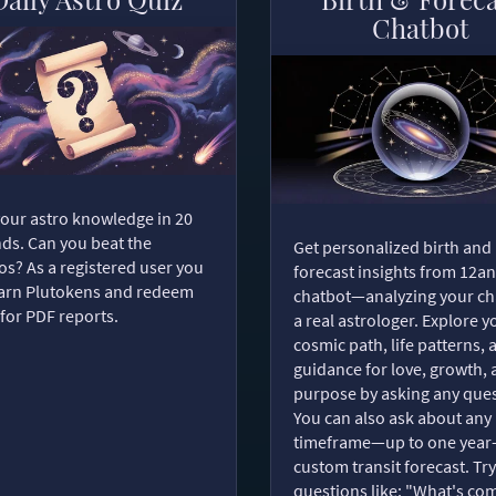
Chatbot
your astro knowledge in 20
ds. Can you beat the
Get personalized birth and
s? As a registered user you
forecast insights from 12an
arn Plutokens and redeem
chatbot—analyzing your cha
for PDF reports.
a real astrologer. Explore y
cosmic path, life patterns, 
guidance for love, growth,
purpose by asking any ques
You can also ask about any
timeframe—up to one year
custom transit forecast. Try
questions like: "What's com