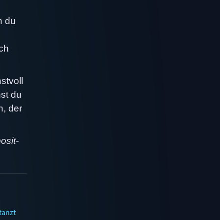
n du
uch
stvoll
nst du
, der
osit-
tanzt