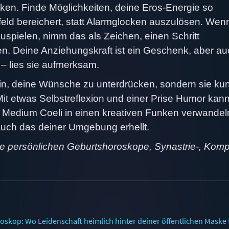
enken. Finde Möglichkeiten, deine Eros-Energie so
feld bereichert, statt Alarmglocken auszulösen. Wen
zuspielen, nimm das als Zeichen, einen Schritt
en. Deine Anziehungskraft ist ein Geschenk, aber a
– lies sie aufmerksam.
in, deine Wünsche zu unterdrücken, sondern sie kun
Mit etwas Selbstreflexion und einer Prise Humor kan
Medium Coeli in einen kreativen Funken verwandeln
auch das deiner Umgebung erhellt.
ne persönlichen Geburtshoroskope, Synastrie-, Komp
kop: Wo Leidenschaft heimlich hinter deiner öffentlichen Maske 