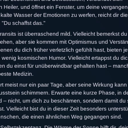
 Heiler, und öffnet ein Fenster, um deine vergange
alte Wasser der Emotionen zu werfen, reicht dir die
"Du schaffst das."
nsits ist überraschend mild. Vielleicht bemerkst du
gehen, aber sie kommen mit Optimismus und Verstä
en du dich früher verletzlich gefühlt hast, bieten je
 wenig kosmischen Humor. Vielleicht ertappst du di
en du einst für unüberwindbar gehalten hast – man
 beste Medizin.
rt meist nur ein paar Tage, aber seine Wirkung kann
sstsein schimmern. Erwarte eine kurze Phase, in d
wird – nicht, um dich zu beschämen, sondern damit du
 Vielleicht bist du in dieser Zeit besonders unterst
Menschen, die einen ähnlichen Weg gegangen sind.
r Selbstakzeptanz. Die Wärme der Sonne hilft dir, dei