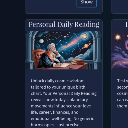
Show
Personal Daily Reading
Unlock daily cosmic wisdom
Test 
tailored to your unique birth
secon
chart. Your Personal Daily Reading
cosmo
reveals how today's planetary
can e
movements influence your love
them 
life, career, finances, and
emotional well-being. No generic
horoscopes—just precise,