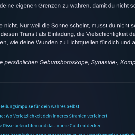
, deine eigenen Grenzen zu wahren, damit du nicht s
nicht. Nur weil die Sonne scheint, musst du nicht s
iesen Transit als Einladung, die Vielschichtigkeit d
n, wie deine Wunden zu Lichtquellen für dich und 
ne persönlichen Geburtshoroskope, Synastrie-, Komp
 Heilungsimpulse für dein wahres Selbst
: Wo Verletzlichkeit dein inneres Strahlen verfeinert
ie Risse beleuchten und das innere Gold entdecken
ne: Wo kosmische Spannung Wachstum und Transformation entfach