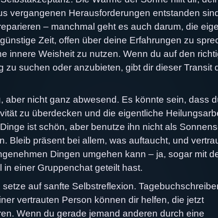
us vergangenen Herausforderungen entstanden sind
 reparieren – manchmal geht es auch darum, die eig
ne günstige Zeit, offen über deine Erfahrungen zu spr
e innere Weisheit zu nutzen. Wenn du auf den richt
zu suchen oder anzubieten, gibt dir dieser Transit 
, aber nicht ganz abwesend. Es könnte sein, dass d
ivität zu überdecken und die eigentliche Heilungsarb
e Dinge ist schön, aber benutze ihn nicht als Sonnen
. Bleib präsent bei allem, was auftaucht, und vertra
nangenehmen Dingen umgehen kann – ja, sogar mit 
in einer Gruppenchat geteilt hast.
 setze auf sanfte Selbstreflexion. Tagebuchschreibe
ner vertrauten Person können dir helfen, die jetzt
eren. Wenn du gerade jemand anderen durch eine