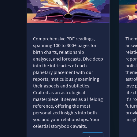
Comprehensive PDF readings,
Thema
spanning 100 to 300+ pages for
answe
birth charts, relationship
relat
analyses, and forecasts. Dive deep
repor
into the intricacies of each
holist
planetary placement with our
theme
reports, meticulously examining
astro
their aspects and subtleties.
love 
Crafted as an astrological
life 
masterpiece, it serves as a lifelong
it's 
reference, offering the most
futur
personalized insights into both
provi
you and your relationships. Your
insig
celestial storybook awaits.