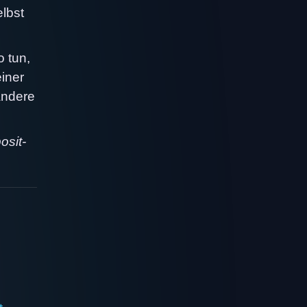
elbst
o tun,
einer
andere
osit-
t