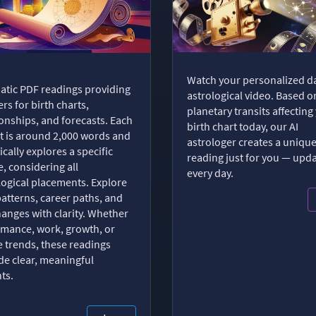
Watch your personalized da
tic PDF readings providing
astrological video. Based o
rs for birth charts,
planetary transits affecting
ionships, and forecasts. Each
birth chart today, our AI
t is around 2,000 words and
astrologer creates a uniqu
ically explores a specific
reading just for you — upd
, considering all
every day.
logical placements. Explore
patterns, career paths, and
changes with clarity. Whether
romance, work, growth, or
e trends, these readings
de clear, meaningful
hts.