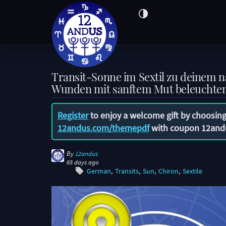
Transit-Sonne im Sextil zu deinem na
Wunden mit sanftem Mut beleuchte
Register
to enjoy a welcome gift by choosing
12andus.com/themepdf
with coupon
12and
By
12andus
65 days ago
German
Transits
Sun
Chiron
Sextile