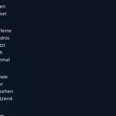
nen
ser
 feine
ndnis
tzt
ch
chmal
 wie
er
 sehen
ützend
ne