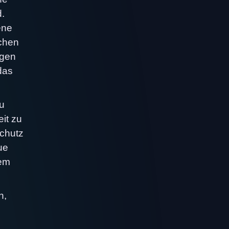
.
ene
echen
igen
das
u
eit zu
schutz
ue
dem
n,