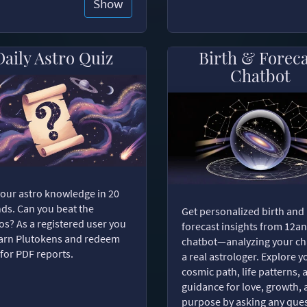
Show
Daily Astro Quiz
Birth & Forec
Chatbot
your astro knowledge in 20
ds. Can you beat the
Get personalized birth and
s? As a registered user you
forecast insights from 12an
arn Plutokens and redeem
chatbot—analyzing your cha
for PDF reports.
a real astrologer. Explore y
cosmic path, life patterns, 
guidance for love, growth,
purpose by asking any ques