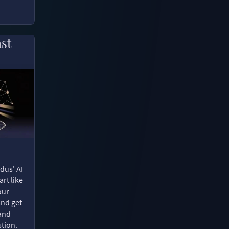
ast
dus' AI
rt like
our
and get
 and
tion.