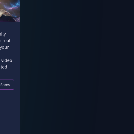
ily
n real
 your
e video
ated
Show