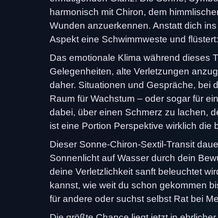
harmonisch mit Chiron, dem himmlischen
Wunden anzuerkennen. Anstatt dich ins k
Aspekt eine Schwimmweste und flüstert: 
Das emotionale Klima während dieses Tra
Gelegenheiten, alte Verletzungen anzu
daher. Situationen und Gespräche, bei den
Raum für Wachstum – oder sogar für ein
dabei, über einen Schmerz zu lachen, d
ist eine Portion Perspektive wirklich die
Dieser Sonne-Chiron-Sextil-Transit daue
Sonnenlicht auf Wasser durch dein Bewu
deine Verletzlichkeit sanft beleuchtet 
kannst, wie weit du schon gekommen bist.
für andere oder suchst selbst Rat bei 
Die größte Chance liegt jetzt in ehrliche