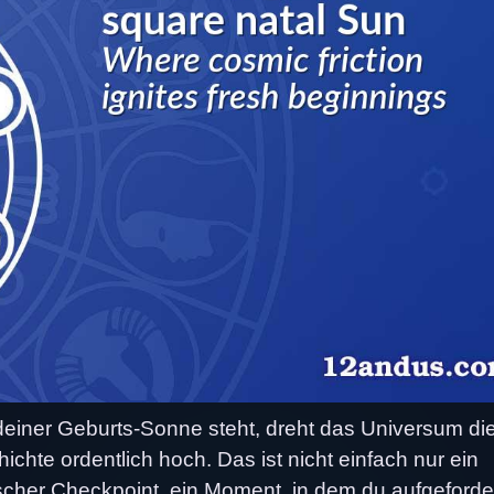
einer Geburts-Sonne steht, dreht das Universum di
chte ordentlich hoch. Das ist nicht einfach nur ein
lischer Checkpoint, ein Moment, in dem du aufgeforde