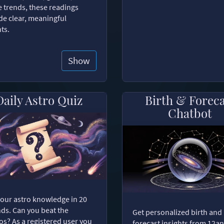
e trends, these readings
de clear, meaningful
hts.
Show
Daily Astro Quiz
Birth & Forec
Chatbot
your astro knowledge in 20
ds. Can you beat the
Get personalized birth and
s? As a registered user you
forecast insights from 12an