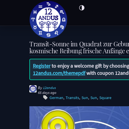
Transit-Sonne im Quadrat zur Gebu
kosmische Reibung frische Anfänge 
Register
to enjoy a welcome gift by choosing
12andus.com/themepdf
with coupon
12and
By
12andus
65 days ago
German
Transits
Sun
Sun
Square