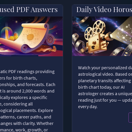
used PDF Answers
Daily Video Horo
Watch your personalized da
tic PDF readings providing
astrological video. Based o
rs for birth charts,
planetary transits affecting
ionships, and forecasts. Each
birth chart today, our AI
t is around 2,000 words and
astrologer creates a uniqu
ically explores a specific
reading just for you — upd
, considering all
every day.
logical placements. Explore
patterns, career paths, and
changes with clarity. Whether
romance, work, growth, or