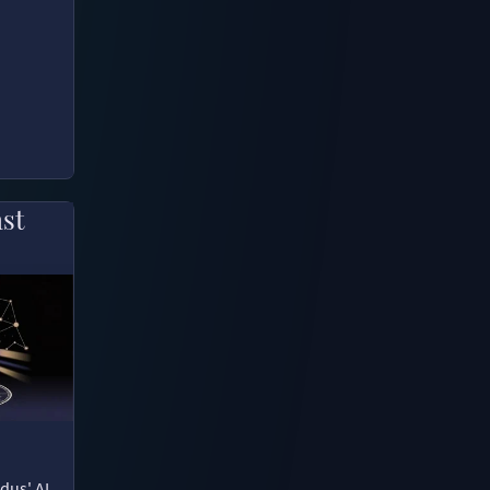
ast
dus' AI