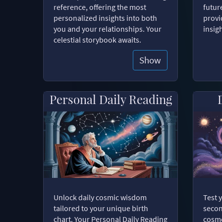
reference, offering the most
futur
personalized insights into both
provi
you and your relationships. Your
insig
celestial storybook awaits.
Show
Personal Daily Reading
Unlock daily cosmic wisdom
Test 
tailored to your unique birth
secon
chart. Your Personal Daily Reading
cosmo