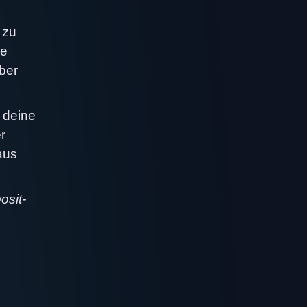
 zu
ie
ber
 deine
r
aus
osit-