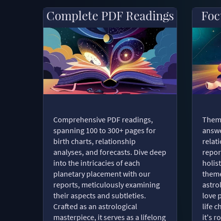
Complete PDF Readings
Foc
Comprehensive PDF readings,
Thema
spanning 100 to 300+ pages for
answe
birth charts, relationship
relat
analyses, and forecasts. Dive deep
repor
into the intricacies of each
holist
planetary placement with our
theme
reports, meticulously examining
astro
their aspects and subtleties.
love 
Crafted as an astrological
life 
masterpiece, it serves as a lifelong
it's 