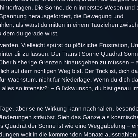
u hinterfragen. Die Sonne, dein innerstes Wesen und 
he Spannung herausgefordert, die Bewegung und
hlen, als wärst du mitten in einem Tauziehen zwisc
 dem du gerade wirst.
erden. Vielleicht spürst du plötzliche Frustration, U
 hinter dir zu lassen. Der Transit Sonne Quadrat Son
gt über bisherige Grenzen hinausgehen zu müssen – 
ich auf dem richtigen Weg bist. Der Trick ist, dich d
für Wachstum, nicht für Niederlage. Wenn du dich d
h alles so intensiv?“ – Glückwunsch, du bist genau i
r Tage, aber seine Wirkung kann nachhallen, besond
ränderungen sträubst. Sieh das Ganze als kosmisch
as Quadrat der Sonne ist wie eine Weggabelung – ei
idungen weit in die kommenden Monate ausstrahlen