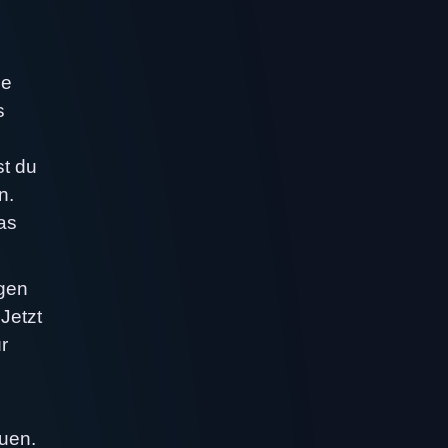
ne
s
st du
n.
as
egen
Jetzt
r
euen.