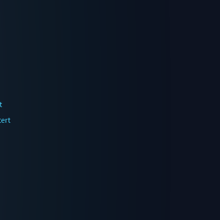
t
ert