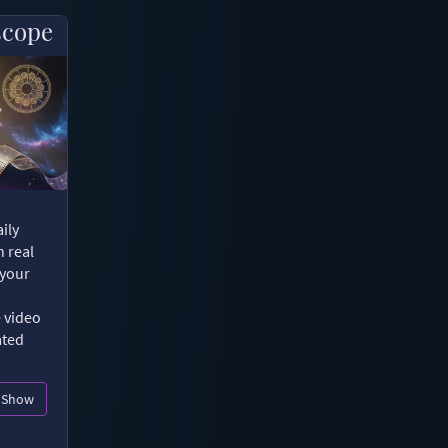
scope
ily
n real
 your
e video
ated
Show