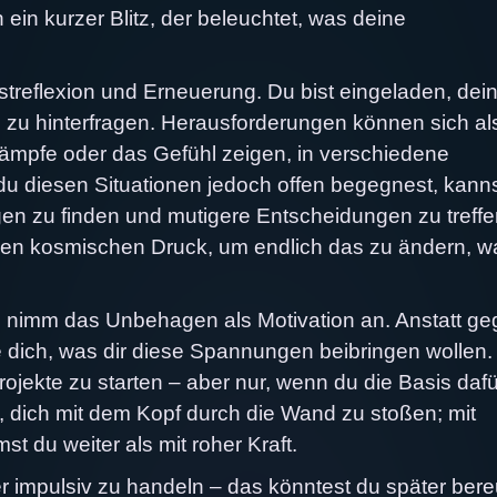
ein kurzer Blitz, der beleuchtet, was deine
lbstreflexion und Erneuerung. Du bist eingeladen, dei
n zu hinterfragen. Herausforderungen können sich al
kämpfe oder das Gefühl zeigen, in verschiedene
 diesen Situationen jedoch offen begegnest, kann
en zu finden und mutigere Entscheidungen zu treffe
hen kosmischen Druck, um endlich das zu ändern, w
, nimm das Unbehagen als Motivation an. Anstatt g
 dich, was dir diese Spannungen beibringen wollen. 
ojekte zu starten – aber nur, wenn du die Basis dafü
, dich mit dem Kopf durch die Wand zu stoßen; mit
st du weiter als mit roher Kraft.
r impulsiv zu handeln – das könntest du später ber