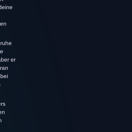
deine
hen
nruhe
ne
aber er
aran
abei
m
ers
en
n