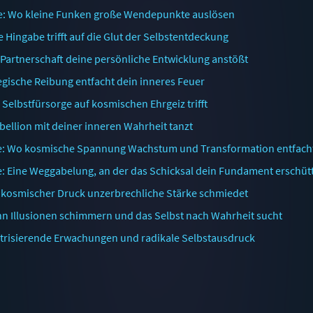
ne: Wo kleine Funken große Wendepunkte auslösen
 Hingabe trifft auf die Glut der Selbstentdeckung
Partnerschaft deine persönliche Entwicklung anstößt
egische Reibung entfacht dein inneres Feuer
elbstfürsorge auf kosmischen Ehrgeiz trifft
bellion mit deiner inneren Wahrheit tanzt
ne: Wo kosmische Spannung Wachstum und Transformation entfach
 Eine Weggabelung, an der das Schicksal dein Fundament erschütt
 kosmischer Druck unzerbrechliche Stärke schmiedet
n Illusionen schimmern und das Selbst nach Wahrheit sucht
ktrisierende Erwachungen und radikale Selbstausdruck