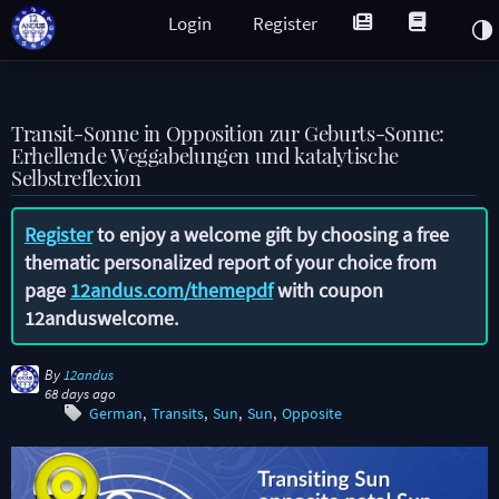
Login
Register
Transit-Sonne in Opposition zur Geburts-Sonne:
Erhellende Weggabelungen und katalytische
Selbstreflexion
Register
to enjoy a welcome gift by choosing a free
thematic personalized report of your choice from
page
12andus.com/themepdf
with coupon
12anduswelcome
.
By
12andus
68 days ago
German
Transits
Sun
Sun
Opposite