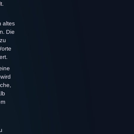
t.
 altes
n. Die
 zu
Worte
rt.
eine
wird
che,
lb
hem
u