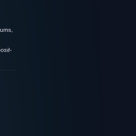
sums,
osit-