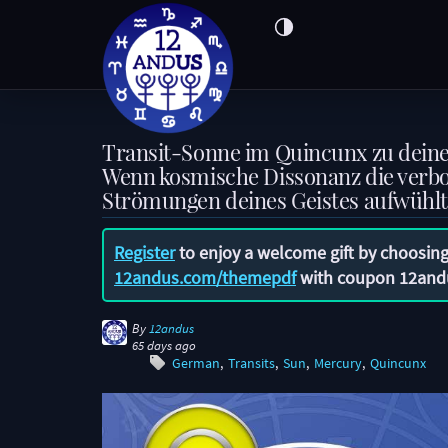
Transit-Sonne im Quincunx zu dein
Wenn kosmische Dissonanz die verb
Strömungen deines Geistes aufwühl
Register
to enjoy a welcome gift by choosing
12andus.com/themepdf
with coupon
12and
By
12andus
65 days ago
German
Transits
Sun
Mercury
Quincunx