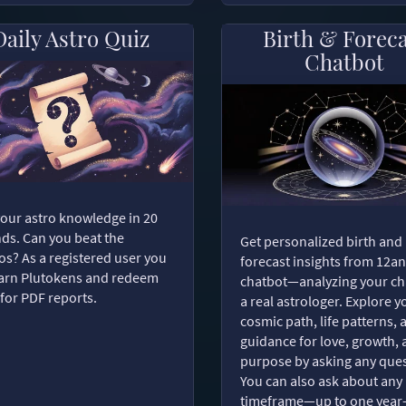
Daily Astro Quiz
Birth & Forec
Chatbot
your astro knowledge in 20
ds. Can you beat the
Get personalized birth and
s? As a registered user you
forecast insights from 12an
arn Plutokens and redeem
chatbot—analyzing your cha
for PDF reports.
a real astrologer. Explore y
cosmic path, life patterns, 
guidance for love, growth,
purpose by asking any ques
You can also ask about any
timeframe—up to one year