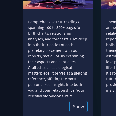
Comprehensive PDF readings,
Thema
spanning 100 to 300+ pages for
answe
birth charts, relationship
relat
analyses, and forecasts. Dive deep
repor
into the intricacies of each
holist
planetary placement with our
theme
reports, meticulously examining
astro
their aspects and subtleties.
love 
Crafted as an astrological
life 
masterpiece, it serves as a lifelong
it's 
reference, offering the most
futur
personalized insights into both
provi
you and your relationships. Your
insig
celestial storybook awaits.
Show