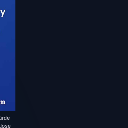
ürde
tlose