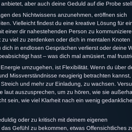
 anbietet, aber auch deine Geduld auf die Probe stell
agen des Nichtwissens anzunehmen, eröffnen sich
en. Vielleicht findest du eine kreative Lösung für ein
mit einer dir nahestehenden Person zu kommuniziere
ht zu viel zu zerdenken oder dich in mentalen Knoten
 dich in endlosen Gesprächen verlierst oder deine 
bsichtigt hast – was dich mal amüsiert, mal frustrie
 Energie umzugehen, ist Flexibilität. Wenn du über d
d Missverständnisse neugierig betrachten kannst, 
treich und mehr zur Einladung, zu wachsen. Versu
e laut auszusprechen, um zu hören, wie sie außerha
ht sein, wie viel Klarheit nach ein wenig gedanklic
duldig oder zu kritisch mit deinem eigenen
ht, das Gefühl zu bekommen, etwas Offensichtliches z