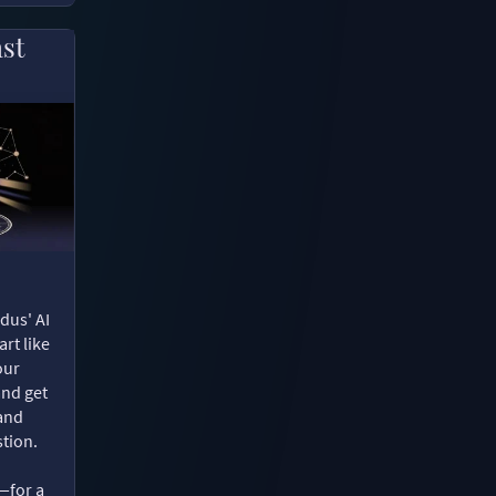
ast
dus' AI
rt like
our
and get
 and
tion.
—for a