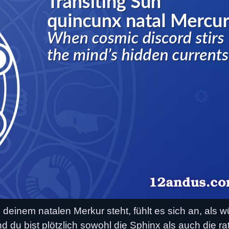
einem natalen Merkur steht, fühlt es sich an, als w
 du bist plötzlich sowohl die Sphinx als auch die ra