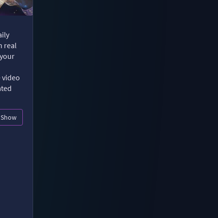
ily
n real
 your
e video
ated
Show