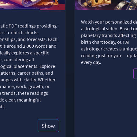
Watch your personalized da
tic PDF readings providing
astrological video. Based o
rs for birth charts,
planetary transits affecting
ionships, and forecasts. Each
birth chart today, our AI
t is around 2,000 words and
astrologer creates a uniqu
ically explores a specific
reading just for you — upd
, considering all
every day.
logical placements. Explore
patterns, career paths, and
changes with clarity. Whether
romance, work, growth, or
e trends, these readings
de clear, meaningful
hts.
Show