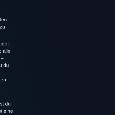
ufen
 zu
nder.
 alle
 –
t du
ten
g
st du
st eine