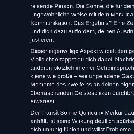
reisende Person. Die Sonne, die für dei
ungewöhnliche Weise mit dem Merkur a
Kommunikation. Das Ergebnis? Eine Zeit
und dich dazu auffordern, deinen Ausdru
justieren.
Dieser eigenwillige Aspekt wirbelt den 
Vielleicht ertappst du dich dabei, Nachr
anderen plötzlich in einer Geheimsprac
kleine wie große – wie ungeladene Gäst
Momente des Zweifelns an deinen eigen
überraschenden Geistesblitzen durchb
erwartest.
Der Transit Sonne Quincunx Merkur daue
anhält, ist seine Wirkung deutlich spürb
dich unruhig fühlen und willst Probleme l