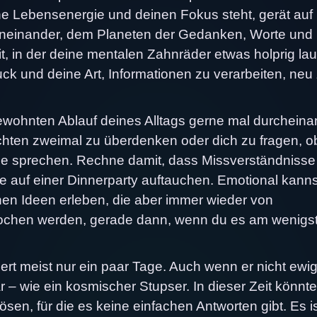
ne Lebensenergie und deinen Fokus steht, gerät auf
neinander, dem Planeten der Gedanken, Worte und
, in der deine mentalen Zahnräder etwas holprig la
ck und deine Art, Informationen zu verarbeiten, neu
gewohnten Ablauf deines Alltags gerne mal durcheina
ichten zweimal zu überdenken oder dich zu fragen, ob
he sprechen. Rechne damit, dass Missverständnisse
e auf einer Dinnerparty auftauchen. Emotional kanns
en Ideen erleben, die aber immer wieder von
rochen werden, gerade dann, wenn du es am wenigs
rt meist nur ein paar Tage. Auch wenn er nicht ewi
ar – wie ein kosmischer Stupser. In dieser Zeit könnte
ösen, für die es keine einfachen Antworten gibt. Es i